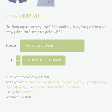
Original
€
14.90
Η
€
23.90
price
τρέχουσα
was:
τιμή
Παιδική υφασμάτινη καρό βερμούδα για αγόρι με λάστιχο
€23.90.
είναι:
στην μέση από την εταιρεία UBS2
€14.90.
Ηλικία
Παιδική
υφασμάτινη
ΠΡΟΣΘΉΚΗ ΣΤΟ ΚΑΛΆΘΙ
καρό
βερμούδα
για
αγόρι
Κωδικός προϊόντος:
08758
(UBS2)
ποσότητα
Κατηγορίες:
Παιδικά Σορτς - Βερμούδες Αγόρι
,
Προσφορές
,
Προσφορές για αγόρια
,
Τελευταια Κομμάτια
Εταιρεία:
UBS2
Product ID:
3068