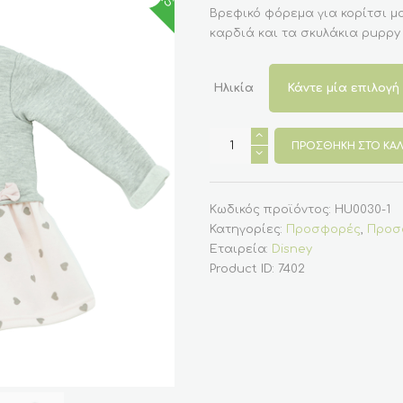
was:
τιμή
Βρεφικό φόρεμα για κορίτσι μα
€26.90.
είναι:
καρδιά και τα σκυλάκια puppy 
€14.00.
Ηλικία
Βρεφικό
φόρεμα
ΠΡΟΣΘΉΚΗ ΣΤΟ ΚΑΛ
για
κορίτσι
μακό
με
Puppy
Κωδικός προϊόντος:
HU0030-1
love
Κατηγορίες:
Προσφορές
,
Προσφ
της
Disney
Εταιρεία:
Disney
-
Product ID:
7402
Γκρι
ποσότητα