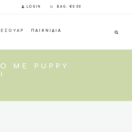
LOGIN
BAG:
€0.00
ΞΕΣΟΥΆΡ
ΠΑΙΧΝΊΔΙΑ
ΚΌ ΜΕ PUPPY
Ι
σα