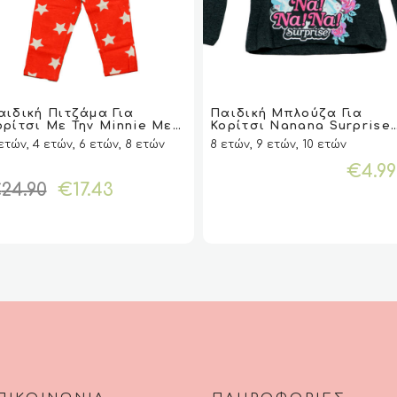
τό
Αυτό
το
αιδική Πιτζάμα Για
Παιδική Μπλούζα Για
VIEW
VIEW
ΕΠΙΛΟΓΉ
ΕΠΙΛΟΓΉ
VIEW
VIEW
ΕΠΙΛΟΓΉ
ΕΠΙΛΟΓΉ
ορίτσι Με Την Minnie Με
Κορίτσι Nanana Surprise
ϊόν
προϊόν
τρας Της Disney
Disney
ετών, 4 ετών, 6 ετών, 8 ετών
8 ετών, 9 ετών, 10 ετών
ι
έχει
λλαπλές
πολλαπλές
€
4.99
αλλαγές.
παραλλαγές.
Original
Η
€
24.90
€
17.43
Οι
price
τρέχουσα
λογές
επιλογές
was:
τιμή
ορούν
μπορούν
€24.90.
είναι:
να
€17.43.
λεγούν
επιλεγούν
η
στη
ίδα
σελίδα
του
ϊόντος
προϊόντος