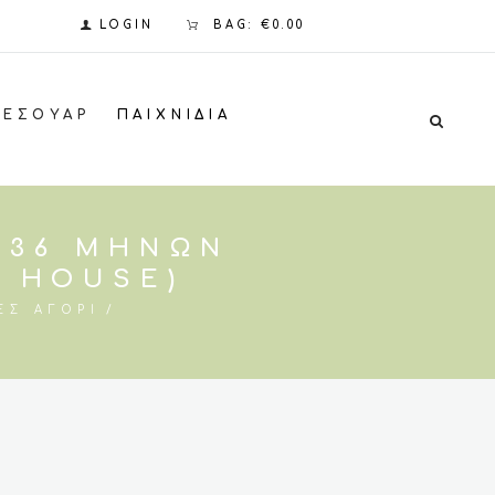
LOGIN
BAG:
€0.00
ΞΕΣΟΥΆΡ
ΠΑΙΧΝΊΔΙΑ
2-36 ΜΗΝΏΝ
A HOUSE)
ΕΣ ΑΓΌΡΙ