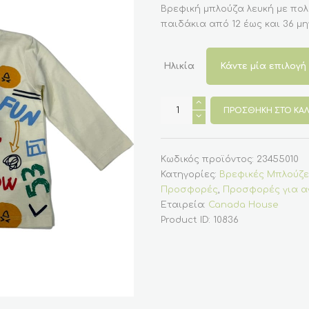
Βρεφική μπλούζα λευκή με πο
παιδάκια από 12 έως και 36 μη
Ηλικία
Βρεφική
μπλούζα
ΠΡΟΣΘΉΚΗ ΣΤΟ ΚΑΛ
για
παιδιά
12-
36
μηνών
Κωδικός προϊόντος:
23455010
λευκή
Κατηγορίες:
Βρεφικές Μπλούζε
με
φατσούλες
Προσφορές
,
Προσφορές για α
(Canada
Εταιρεία:
Canada House
House)
ποσότητα
Product ID:
10836