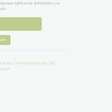
λύχρωμα σχέδια και φατσούλες για
νών.
ΆΘΙ
ς Αγόρι
,
Παιδικά ρούχα έως 10€
,
γόρια