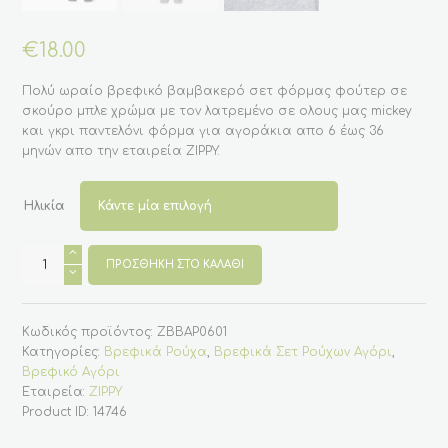
€
18.00
Πολύ ωραίο βρεφικό βαμβακερό σετ φόρμας φούτερ σε
σκούρο μπλε χρώμα με τον λατρεμένο σε ολους μας mickey
και γκρι παντελόνι φόρμα για αγοράκια απο 6 έως 36
μηνών απο την εταιρεία ZIPPY.
Ηλικία
Βρεφικό
Βαμβακερό
ΠΡΟΣΘΉΚΗ ΣΤΟ ΚΑΛΆΘΙ
Σετ
Φόρμας
για
Aγόρι
Κωδικός προϊόντος:
ZBBAP0601
με
τον
Κατηγορίες:
Βρεφικά Ρούχα
,
Βρεφικά Σετ Ρούχων Αγόρι
,
Mickey
Βρεφικό Αγόρι
(ZIPPY)
ποσότητα
Εταιρεία:
ZIPPY
Product ID:
14746