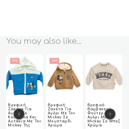
You may also like…
59%
29%
Αυτό
Αυτό
Αυτό
Α
Βρεφική
Βρεφική
Βρεφικό
το
το
το
τ
Ζακέτα Για
Ζακέτα Για
Βαμβακερό
VIEW
VIEW
ΕΠΙΛΟΓΉ
ΕΠΙΛΟΓΉ
VIEW
VIEW
ΕΠΙΛΟΓΉ
ΕΠΙΛΟΓΉ
VIEW
VIEW
ΕΠΙΛΟΓΉ
ΕΠΙΛΟΓΉ
προϊόν
προϊόν
προϊόν
π
Αγόρι Με
Aγόρι Με Τον
Φούτερ Για
Κουκούλα Και
Mickey Σε
Aγόρι Με Τον
έχει
έχει
έχει
έχ
Αυτάκια Με Τον
Μουσταρδι
Mickey Σε Μπεζ
πολλαπλές
πολλαπλές
πολλαπλές
π
Mickey Της
Χρώμα
Χρώμα