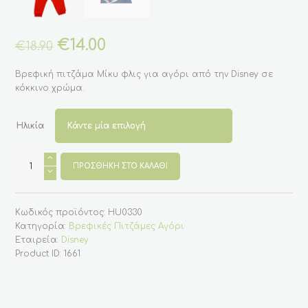
Original
€
14.00
Η
€
18.90
price
τρέχουσα
was:
τιμή
Βρεφική πιτζάμα Mίκυ φλις για αγόρι από την Disney σε
€18.90.
είναι:
κόκκινο χρώμα.
€14.00.
Ηλικία
Βρεφική
πιτζάμα
ΠΡΟΣΘΉΚΗ ΣΤΟ ΚΑΛΆΘΙ
φλις
για
αγόρι
με
Κωδικός προϊόντος:
HU0330
τον
Mickey
Κατηγορία:
Βρεφικές Πιτζάμες Αγόρι
της
Εταιρεία:
Disney
Disney
ποσότητα
Product ID:
1661