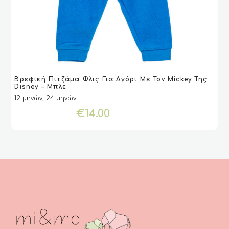
Αυτό
Βρεφική Πιτζάμα Φλις Για Αγόρι Με Τον Mickey Της
το
VIEW
VIEW
ΕΠΙΛΟΓΉ
ΕΠΙΛΟΓΉ
Disney – Μπλε
προϊόν
12 μηνών, 24 μηνών
έχει
€
14.00
πολλαπλές
παραλλαγές.
Οι
επιλογές
μπορούν
να
επιλεγούν
στη
σελίδα
του
προϊόντος