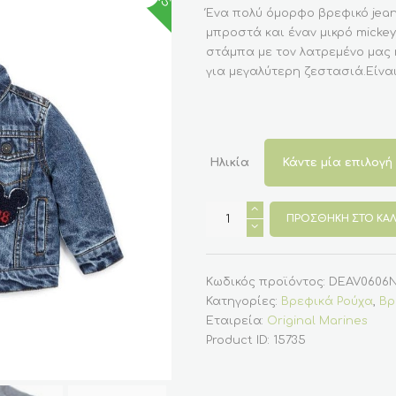
was:
τιμή
Ένα πολύ όμορφο βρεφικό jean
€37.99.
είναι:
μπροστά και έναν μικρό mickey
€33.00.
στάμπα με τον λατρεμένο μας 
για μεγαλύτερη ζεστασιά.Είναι
Ηλικία
Βρεφικό
Μπουφάν
ΠΡΟΣΘΉΚΗ ΣΤΟ ΚΑΛ
Jeans
Για
Αγόρι
Με
το
Κωδικός προϊόντος:
DEAV0606
Mickey
Κατηγορίες:
Βρεφικά Ρούχα
,
Βρ
3-
36
Εταιρεία:
Original Marines
Μηνών
Product ID:
15735
(Original
Marines)
ποσότητα