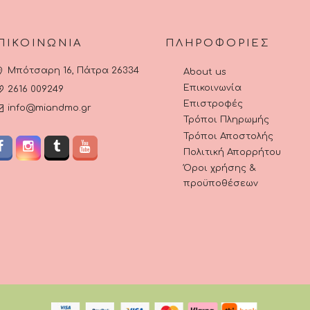
ϊόντος
ΠΙΚΟΙΝΩΝΊΑ
ΠΛΗΡΟΦΟΡΊΕΣ
Μπότσαρη 16, Πάτρα 26334
About us
Επικοινωνία
2616 009249
Επιστροφές
info@miandmo.gr
Τρόποι Πληρωμής
Τρόποι Αποστολής
Πολιτική Απορρήτου
Όροι χρήσης &
προϋποθέσεων