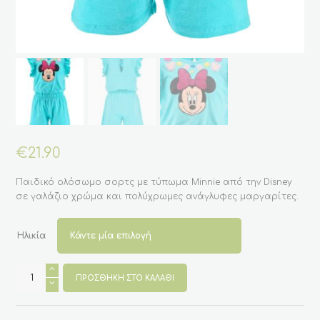
€
21.90
Παιδικό ολόσωμο σορτς με τύπωμα Minnie από την Disney
σε γαλάζιο χρώμα και πολύχρωμες ανάγλυφες μαργαρίτες.
Ηλικία
Παιδικό
ολόσωμο
ΠΡΟΣΘΉΚΗ ΣΤΟ ΚΑΛΆΘΙ
σορτς
με
την
Minnie