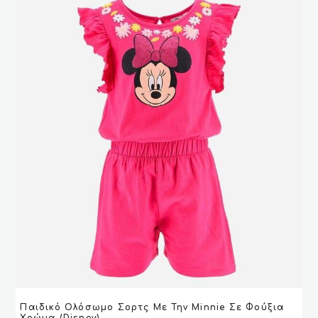
Αυτό
Παιδικό Ολόσωμο Σορτς Με Την Minnie Σε Φούξια
το
VIEW
VIEW
ΕΠΙΛΟΓΉ
ΕΠΙΛΟΓΉ