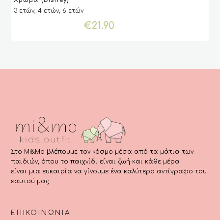
Χρώμα (Disney)
προϊόν
3 ετών, 4 ετών, 6 ετών
έχει
€
21.90
πολλαπλές
παραλλαγές.
Οι
επιλογές
μπορούν
να
επιλεγούν
στη
σελίδα
του
προϊόντος
Στο Mi&Mo βλέπουμε τον κόσμο μέσα από τα μάτια των
παιδιών, όπου το παιχνίδι είναι ζωή και κάθε μέρα
είναι μια ευκαιρία να γίνουμε ένα καλύτερο αντίγραφο του
εαυτού μας.
ΕΠΙΚΟΙΝΩΝΊΑ