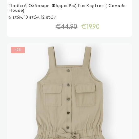
Αυτό
Παιδική Ολόσωμη Φόρμα Ροζ Για Κορίτσι ( Canada
το
VIEW
VIEW
ΕΠΙΛΟΓΉ
ΕΠΙΛΟΓΉ
House)
προϊόν
6 ετών, 10 ετών, 12 ετών
έχει
Original
Η
€
44.90
€
19.90
πολλαπλές
price
τρέχουσα
παραλλαγές.
was:
τιμή
Οι
€44.90.
είναι:
επιλογές
49%
€19.90.
μπορούν
να
επιλεγούν
στη
σελίδα
του
προϊόντος