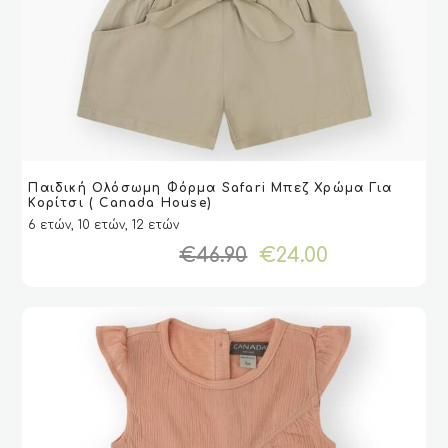
Αυτό
Παιδική Ολόσωμη Φόρμα Safari Μπεζ Χρώμα Για
το
VIEW
VIEW
ΕΠΙΛΟΓΉ
ΕΠΙΛΟΓΉ
Κορίτσι ( Canada House)
προϊόν
6 ετών, 10 ετών, 12 ετών
έχει
Original
Η
€
46.90
€
24.00
πολλαπλές
price
τρέχουσα
παραλλαγές.
was:
τιμή
Οι
€46.90.
είναι:
επιλογές
€24.00.
μπορούν
να
επιλεγούν
στη
σελίδα
του