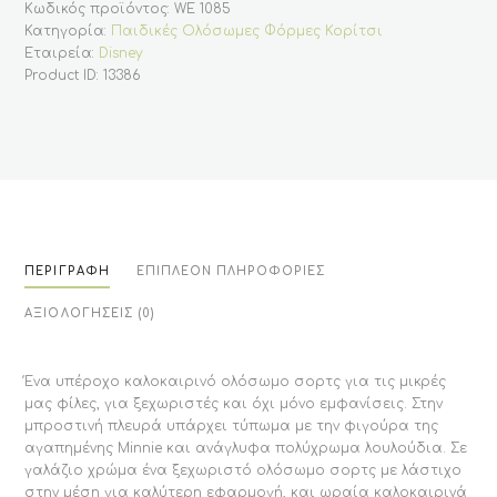
Κωδικός προϊόντος:
WE 1085
σε
γαλάζιο
Κατηγορία:
Παιδικές Ολόσωμες Φόρμες Κορίτσι
χρώμα
Εταιρεία:
Disney
(Disney)
ποσότητα
Product ID:
13386
ΠΕΡΙΓΡΑΦΉ
ΕΠΙΠΛΈΟΝ ΠΛΗΡΟΦΟΡΊΕΣ
ΑΞΙΟΛΟΓΉΣΕΙΣ (0)
Ένα υπέροχο καλοκαιρινό ολόσωμο σορτς για τις μικρές
μας φίλες, για ξεχωριστές και όχι μόνο εμφανίσεις. Στην
μπροστινή πλευρά υπάρχει τύπωμα με την φιγούρα της
αγαπημένης Minnie και ανάγλυφα πολύχρωμα λουλούδια. Σε
γαλάζιο χρώμα ένα ξεχωριστό ολόσωμο σορτς με λάστιχο
στην μέση για καλύτερη εφαρμογή, και ωραία καλοκαιρινά