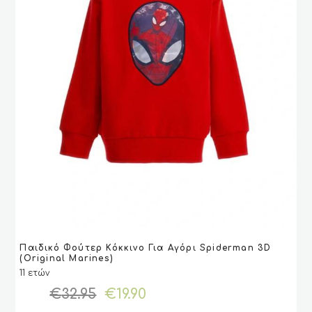
Αυτό
Παιδικό Φούτερ Κόκκινο Για Αγόρι Spiderman 3D
το
ΕΠΙΛΟΓΉ
ΕΠΙΛΟΓΉ
VIEW
VIEW
(Original Marines)
προϊόν
11 ετών
έχει
Original
Η
€
32.95
€
19.90
πολλαπλές
price
τρέχουσα
παραλλαγές.