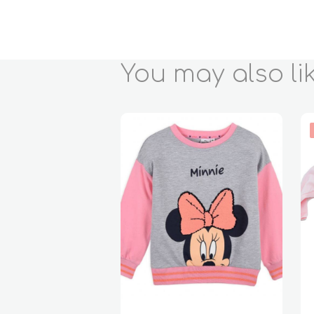
You may also li
Αυτό
Αυ