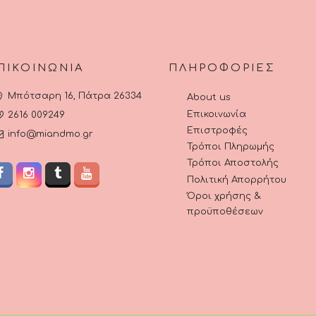
σελίδα
του
προϊόντος
ΠΙΚΟΙΝΩΝΊΑ
ΠΛΗΡΟΦΟΡΊΕΣ
Μπότσαρη 16, Πάτρα 26334
About us
Επικοινωνία
2616 009249
Επιστροφές
info@miandmo.gr
Τρόποι Πληρωμής
Τρόποι Αποστολής
Πολιτική Απορρήτου
Όροι χρήσης &
προϋποθέσεων