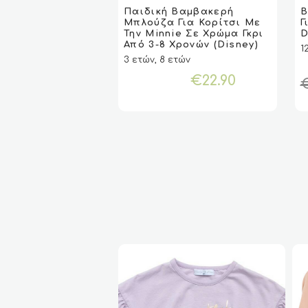
το
το
Παιδική Βαμβακερή
Β
VIEW
VIEW
ΕΠΙΛΟΓΉ
ΕΠΙΛΟΓΉ
Μπλούζα Για Κορίτσι Με
Γ
προϊόν
πρ
Την Minnie Σε Χρώμα Γκρι
D
έχει
έχ
Από 3-8 Χρονών (Disney)
1
πολλαπλές
πο
3 ετών, 8 ετών
παραλλαγές.
πα
€
22.90
Οι
Οι
επιλογές
επ
μπορούν
μπ
να
να
επιλεγούν
επ
στη
στ
σελίδα
σε
του
το
προϊόντος
πρ