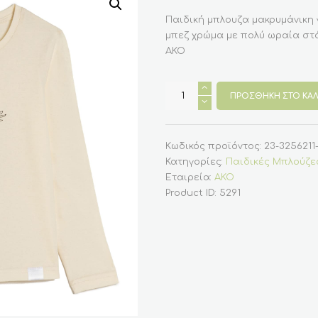
Παιδική μπλουζα μακρυμάνικη 
μπεζ χρώμα με πολύ ωραία στ
AKO
Παιδική
μπλούζα
ΠΡΟΣΘΉΚΗ ΣΤΟ ΚΑΛ
μακρυμάνικη
για
κορίτσι
μπεζ
2-
Κωδικός προϊόντος:
23-3256211
12
Κατηγορίες:
Παιδικές Μπλούζες
ποσότητα
Εταιρεία:
AKO
Product ID:
5291