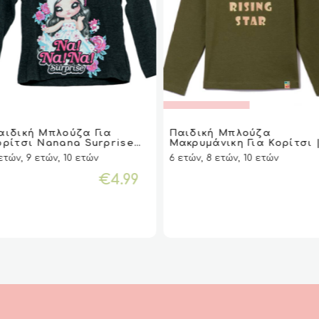
τό
ΔΙΑΒΆΣΤΕ
ΔΙΑΒΆΣΤΕ
αιδική Μπλούζα Για
Παιδική Μπλούζα
VIEW
VIEW
ΕΠΙΛΟΓΉ
ΕΠΙΛΟΓΉ
VIEW
VIEW
ΠΕΡΙΣΣΌΤΕΡΑ
ΠΕΡΙΣΣΌΤΕΡΑ
ορίτσι Nanana Surprise
Μακρυμάνικη Για Κορίτσι 
ϊόν
isney
Rising Star AKO
ετών, 9 ετών, 10 ετών
6 ετών, 8 ετών, 10 ετών
ι
λλαπλές
€
4.99
αλλαγές.
λογές
ορούν
λεγούν
η
ίδα