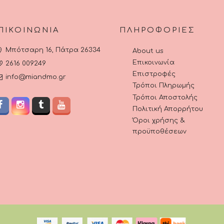
ϊόντος
ΠΙΚΟΙΝΩΝΊΑ
ΠΛΗΡΟΦΟΡΊΕΣ
Μπότσαρη 16, Πάτρα 26334
About us
Επικοινωνία
2616 009249
Επιστροφές
info@miandmo.gr
Τρόποι Πληρωμής
Τρόποι Αποστολής
Πολιτική Απορρήτου
Όροι χρήσης &
προϋποθέσεων