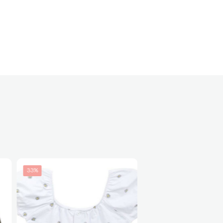
33%
20%