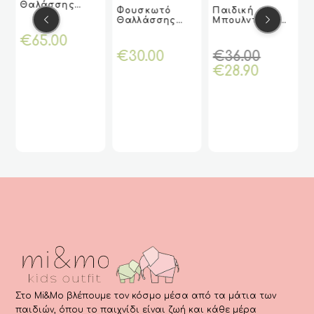
Θαλάσσης
VIEW
VIEW
ΕΡΑ
ΕΡΑ
Φουσκωτό
Παιδική
ΠΕΡΙΣΣΌΤ
ΠΕΡΙΣΣΌΤ
ΠΕΡΙΣΣΌΤ
ΠΕΡΙΣΣΌΤ
Ταύρος (INTEX)
Θαλλάσσης
Μπουλντόζα Με
VIEW
VIEW
VIEW
VIEW
ΕΡΑ
ΕΡΑ
ΕΡΑ
ΕΡΑ
Πήγασος
Φώτα Και
€
65.00
(INTEX )
Ηχητικά Εφέ
Toystar.
Origin
€
30.00
€
36.00
Η
price
€
28.90
τρέχο
was:
τιμή
€36.00
είναι:
€28.90.
Στο Mi&Mo βλέπουμε τον κόσμο μέσα από τα μάτια των
παιδιών, όπου το παιχνίδι είναι ζωή και κάθε μέρα