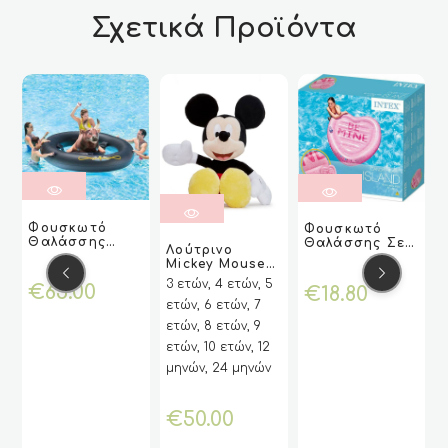
Σχετικά Προϊόντα
ΔΙΑΒΆΣΤΕ
ΔΙΑΒΆΣΤΕ
ΔΙΑΒΆΣΤΕ
ΔΙΑΒΆΣΤΕ
Φουσκωτό
Φουσκωτό
ΠΕΡΙΣΣΌΤ
ΠΕΡΙΣΣΌΤ
ΠΕΡΙΣΣΌΤ
ΠΕΡΙΣΣΌΤ
ΔΙΑΒΆΣΤΕ
ΔΙΑΒΆΣΤΕ
Δ
Δ
Θαλάσσης
VIEW
VIEW
Θαλάσσης Σε
VIEW
VIEW
ΕΡΑ
ΕΡΑ
ΕΡΑ
ΕΡΑ
Λούτρινο
ΠΕΡΙΣΣΌΤ
ΠΕΡΙΣΣΌΤ
Π
Π
Ταύρος (INTEX)
Σχέδιο Καρδιά
υ
Mickey Mouse
VIEW
VIEW
ΕΡΑ
ΕΡΑ
Από Την
Μεγάλου
3 ετών, 4 ετών, 5
3
Εταιρεία ”
€
65.00
€
18.80
Μεγέθους
INTEX “
ετών, 6 ετών, 7
ε
Ύψους 75 Εκ.
ετών, 8 ετών, 9
ε
ετών, 10 ετών, 12
ε
μηνών, 24 μηνών
€
50.00