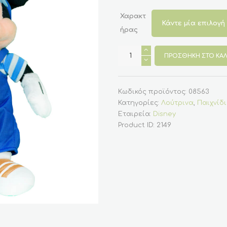
Χαρακτ
ήρας
Λούτρινο
Mickey
ΠΡΟΣΘΉΚΗ ΣΤΟ ΚΑΛ
25
εκ.
και
Minnie
ποσότητα
Κωδικός προϊόντος:
08563
Κατηγορίες:
Λούτρινα
,
Παιχνίδ
Εταιρεία:
Disney
Product ID:
2149