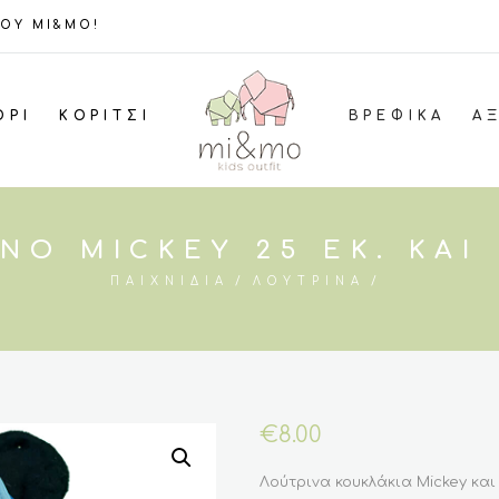
ΤΟΥ MI&MO!
ΌΡΙ
ΚΟΡΊΤΣΙ
ΒΡΕΦΙΚΆ
Α
ΝΟ MICKEY 25 ΕΚ. ΚΑΙ
ΠΑΙΧΝΊΔΙΑ
ΛΟΎΤΡΙΝΑ
€
8.00
Λούτρινα κουκλάκια Mickey και