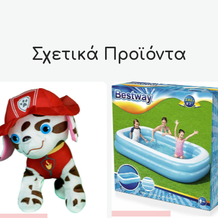
Σχετικά Προϊόντα
ΔΙΑΒΆΣΤΕ
ΔΙΑΒΆΣΤΕ
Φουσκωτό Θαλάσσης