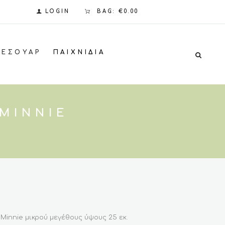
LOGIN
BAG:
€0.00
ΞΕΣΟΥΆΡ
ΠΑΙΧΝΊΔΙΑ
 MINNIE
 Minnie μικρού μεγέθους ύψους 25 εκ.