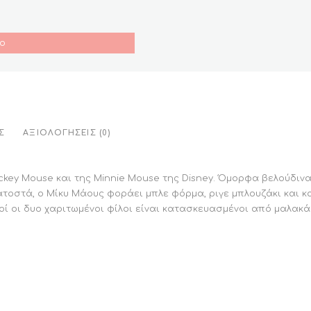
ο
Σ
ΑΞΙΟΛΟΓΉΣΕΙΣ (0)
key Mouse και της Minnie Mouse της Disney. Όμορφα βελούδινα 
τοστά, ο Μίκυ Μάους φοράει μπλε φόρμα, ριγε μπλουζάκι και κα
οί οι δυο χαριτωμένοι φίλοι είναι κατασκευασμένοι από μαλακά υ