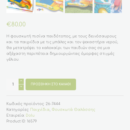
€
80.00
Η φουσκωτή πισίνα παιδότοπος, με τους δεινόσαυρους
και τα παιχνίδια με τις μπάλες και τον ψεκαστήρα νερού,
θα μετατρέψει το καλοκαίρι των παιδιών σας σε μια
αξέχαστη περιπέτεια δημιουργώντας όμορφες στιγμές
γέλιου.
Φουσκωτή
πισίνα
ΠΡΟΣΘΉΚΗ ΣΤΟ ΚΑΛΆΘΙ
με
τσουλήθρα
και
παιχνίδια
Κωδικός προϊόντος:
26-7444
από
την
Κατηγορίες:
Παιχνίδια
,
Φουσκωτά Θαλάσσης
εταιρεία
Εταιρεία:
Dolu
"
INTEX
Product ID:
16579
"
ποσότητα