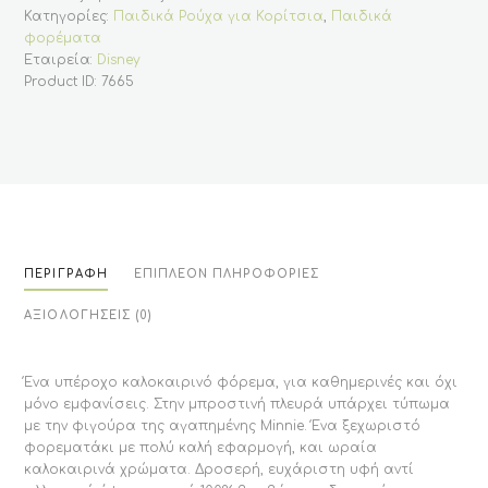
από
Κατηγορίες:
Παιδικά Ρούχα για Κορίτσια
,
Παιδικά
την
φορέματα
Disney
-
Εταιρεία:
Disney
Λευκο
Product ID:
7665
ποσότητα
ΠΕΡΙΓΡΑΦΉ
ΕΠΙΠΛΈΟΝ ΠΛΗΡΟΦΟΡΊΕΣ
ΑΞΙΟΛΟΓΉΣΕΙΣ (0)
Ένα υπέροχο καλοκαιρινό φόρεμα, για καθημερινές και όχι
μόνο εμφανίσεις. Στην μπροστινή πλευρά υπάρχει τύπωμα
με την φιγούρα της αγαπημένης Minnie. Ένα ξεχωριστό
φορεματάκι με πολύ καλή εφαρμογή, και ωραία
καλοκαιρινά χρώματα. Δροσερή, ευχάριστη υφή αντί