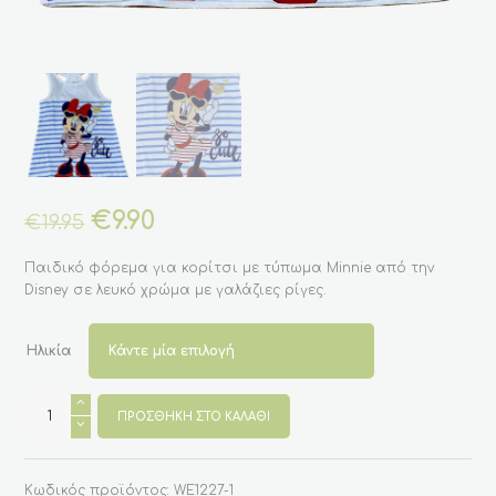
Original
€
9.90
Η
€
19.95
price
τρέχουσα
was:
τιμή
Παιδικό φόρεμα για κορίτσι με τύπωμα Minnie από την
€19.95.
είναι:
Disney σε λευκό χρώμα με γαλάζιες ρίγες.
€9.90.
Ηλικία
Παιδικό
φόρεμα
ΠΡΟΣΘΉΚΗ ΣΤΟ ΚΑΛΆΘΙ
για
κορίτσι
με
την
Κωδικός προϊόντος:
WE1227-1
Minnie