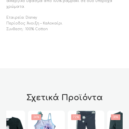
αλλεργικό ύφασμα από 100% βαμβάκι σε δυο υπέροχα
χρώματα.
Εταιρεία: Disney
Περίοδος: Άνοιξη – Καλοκαίρι
Συνθεση : 100% Cotton
Σχετικά Προϊόντα
34%
72%
30%