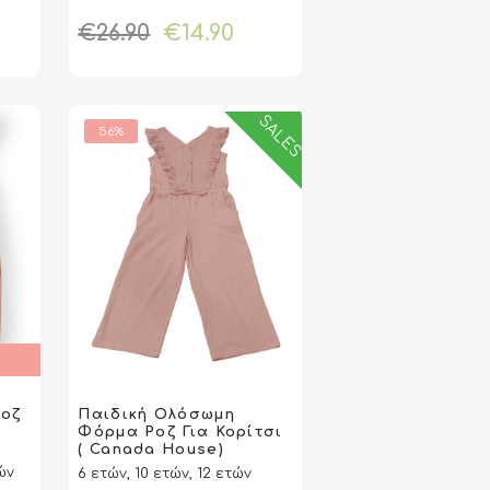
Οι
Original
Η
επιλογές
€
26.90
€
14.90
price
τρέχουσα
μπορούν
was:
τιμή
να
€26.90.
είναι:
επιλεγούν
€14.90.
στη
SALES
56%
σελίδα
του
προϊόντος
Αυτό
το
Ροζ
Παιδική Ολόσωμη
VIEW
VIEW
ΕΠΙΛΟΓΉ
ΕΠΙΛΟΓΉ
a
Φόρμα Ροζ Για Κορίτσι
προϊόν
( Canada House)
έχει
ών
6 ετών, 10 ετών, 12 ετών
πολλαπλές