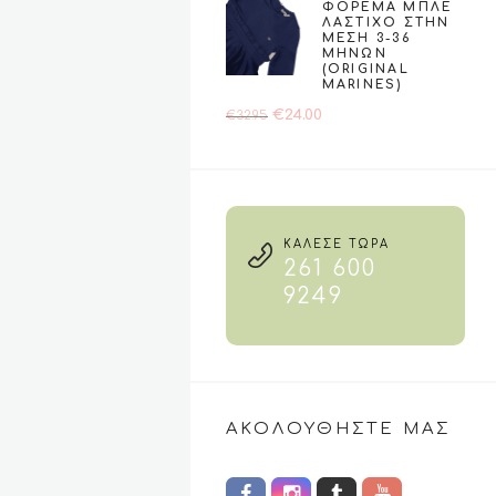
ΦΌΡΕΜΑ ΜΠΛΕ
was:
τιμή
ΛΆΣΤΙΧΟ ΣΤΗΝ
€24.90.
είναι:
ΜΈΣΗ 3-36
ΜΗΝΏΝ
€19.90.
(ORIGINAL
MARINES)
Original
Η
€
24.00
€
32.95
price
τρέχουσα
was:
τιμή
€32.95.
είναι:
€24.00.
ΚΑΛΕΣΕ ΤΩΡΑ
261 600
9249
ΑΚΟΛΟΥΘΉΣΤΕ ΜΑΣ