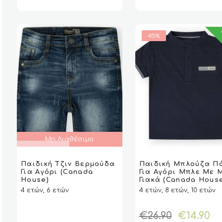
was
€49.
μπορούν
μπορούν
να
να
επιλεγούν
επιλεγούν
45%
στη
στη
σελίδα
σελίδα
του
του
προϊόντος
προϊόντος
Μη Διαθέσιμο
Αυτό
ΔΙΑΒΆΣΤΕ
ΔΙΑΒΆΣΤΕ
το
Παιδική Τζιν Βερμούδα
Παιδική Μπλούζα Π
VIEW
VIEW
VIEW
VIEW
ΕΠΙΛΟ
ΕΠΙΛΟ
ΠΕΡΙΣΣΌΤΕΡΑ
ΠΕΡΙΣΣΌΤΕΡΑ
Για Αγόρι (Canada
Για Αγόρι Μπλε Με 
προϊόν
House)
Γιακά (Canada Hous
έχει
4 ετών, 6 ετών
4 ετών, 8 ετών, 10 ετών
πολλαπλές
παραλλαγές.
Original
Η
Οι
€
26.90
€
14.90