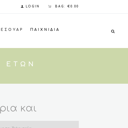
LOGIN
BAG:
€0.00
ΞΕΣΟΥΆΡ
ΠΑΙΧΝΊΔΙΑ
4 ΕΤΏΝ
ρια και
 14 ετών