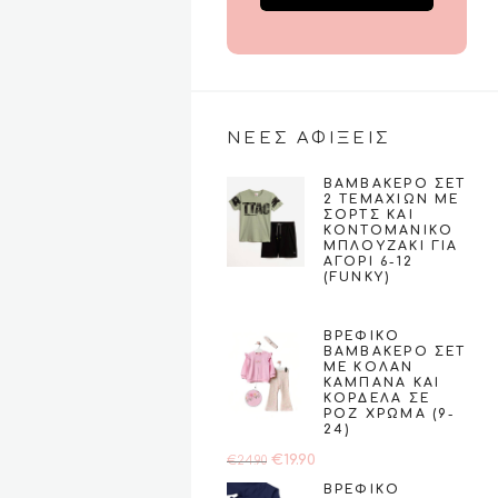
ΝΕΕΣ ΑΦΙΞΕΙΣ
ΒΑΜΒΑΚΕΡΌ ΣΕΤ
2 ΤΕΜΑΧΊΩΝ ΜΕ
ΣΟΡΤΣ ΚΑΙ
ΚΟΝΤΟΜΆΝΙΚΟ
ΜΠΛΟΥΖΆΚΙ ΓΙΑ
ΑΓΌΡΙ 6-12
(FUNKY)
€
23.00
ΒΡΕΦΙΚΌ
ΒΑΜΒΑΚΕΡΌ ΣΕΤ
ΜΕ ΚΟΛΆΝ
ΚΑΜΠΆΝΑ ΚΑΙ
ΚΟΡΔΈΛΑ ΣΕ
ΡΟΖ ΧΡΏΜΑ (9-
24)
Original
Η
€
19.90
€
24.90
price
τρέχουσα
ΒΡΕΦΙΚΌ