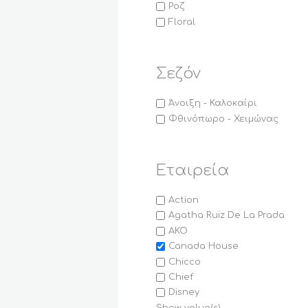
Ροζ
Floral
Σεζόν
Άνοιξη - Καλοκαίρι
Φθινόπωρο - Χειμώνας
Εταιρεία
Action
Agatha Ruiz De La Prada
AKO
Canada House
Chicco
Chief
Disney
Show value(s)