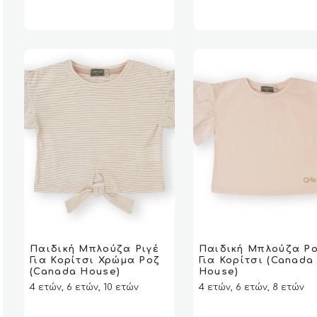
price
τ
επιλογές
was:
τι
μπορούν
€26.90.
εί
να
€1
επιλεγούν
στη
σελίδα
του
προϊόντος
Αυτό
Αυτό
το
το
Παιδική Μπλούζα Ριγέ
Παιδική Μπλούζα Ρ
VIEW
VIEW
ΕΠΙΛΟΓΉ
ΕΠΙΛΟΓΉ
VIEW
VIEW
ΕΠΙΛΟ
ΕΠΙΛΟ
Για Κορίτσι Χρώμα Ροζ
Για Κορίτσι (Canada
προϊόν
προϊόν
(Canada House)
House)
έχει
έχει
4 ετών, 6 ετών, 10 ετών
4 ετών, 6 ετών, 8 ετών
πολλαπλές
πολλαπλές
παραλλαγές.
παραλλαγές.