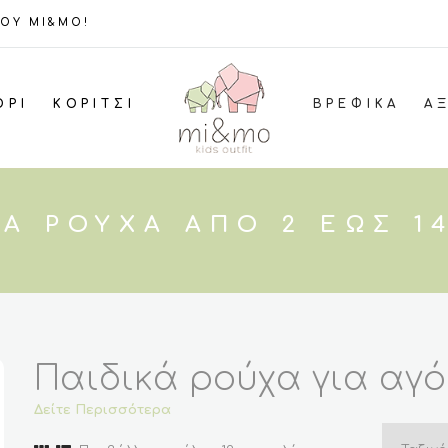
ΤΟΥ MI&MO!
ΌΡΙ
ΚΟΡΊΤΣΙ
ΒΡΕΦΙΚΆ
Α
ΚΆ ΡΟΎΧΑ ΑΠΌ 2 ΈΩΣ 1
Παιδικά ρούχα για αγό
Δείτε Περισσότερα
κορίτσια από 2 έως και