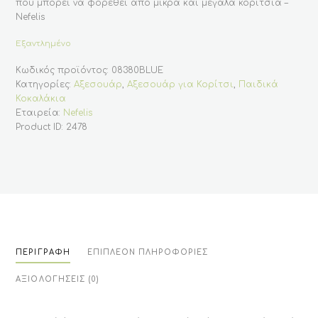
που μπορεί να φορεθεί από μικρά και μεγάλα κορίτσια –
Nefelis
Εξαντλημένο
Κωδικός προϊόντος:
08380BLUE
Κατηγορίες:
Αξεσουάρ
,
Αξεσουάρ για Κορίτσι
,
Παιδικά
Κοκαλάκια
Εταιρεία:
Nefelis
Product ID:
2478
ΠΕΡΙΓΡΑΦΉ
ΕΠΙΠΛΈΟΝ ΠΛΗΡΟΦΟΡΊΕΣ
ΑΞΙΟΛΟΓΉΣΕΙΣ (0)