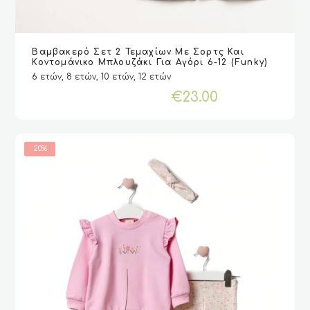
Αυτό
Βαμβακερό Σετ 2 Τεμαχίων Με Σορτς Και
το
VIEW
VIEW
ΕΠΙΛΟΓΉ
ΕΠΙΛΟΓΉ
Κοντομάνικο Μπλουζάκι Για Αγόρι 6-12 (Funky)
προϊόν
6 ετών, 8 ετών, 10 ετών, 12 ετών
έχει
€
23.00
πολλαπλές
παραλλαγές.
Οι
επιλογές
20%
μπορούν
να
επιλεγούν
στη
σελίδα
του
προϊόντος