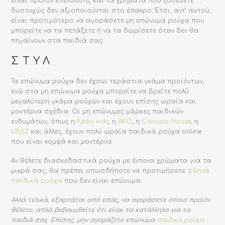
είναι προϊόν επένδυσης και τα χρήματα που ξοδεύετε
δυστυχώς δεν αξιοποιούνται στο έπακρο. Έτσι, αντ’ αυτού,
είναι προτιμότερο να αγοράσετε μη επώνυμα ρούχα που
μπορείτε να τα πετάξετε ή να τα δωρίσετε όταν δεν θα
πηγαίνουν στα παιδιά σας.
ΣΤΥΛ
Τα επώνυμα ρούχα δεν έχουν τεράστια γκάμα προϊόντων,
ενώ στα μη επώνυμα ρούχα μπορείτε να βρείτε πολύ
μεγαλύτερη γκάμα ρούχων και έχουν επίσης ωραία και
μοντέρνα σχέδια. Οι μη επώνυμες μάρκες παιδικών
ενδυμάτων, όπως η
funky kids
, η
ΑΚΟ
, η
Canada House
, η
UBS2
και άλλες, έχουν πολύ ωραία παιδικά ρούχα online
που είναι κομψά και μοντέρνα.
Αν θέλετε διασκεδαστικά ρούχα με έντονα χρώματα για τα
μικρά σας, θα πρέπει οπωσδήποτε να προτιμήσετε
φθηνά
παιδικά ρούχα
που δεν είναι επώνυμα.
Αλλά τελικά, εξαρτάται από εσάς, να αγοράσετε όποιο προϊόν
θέλετε. απλά βεβαιωθείτε ότι είναι τα κατάλληλα για τα
παιδιά σας. Επίσης, μην αγοράζετε επώνυμα
παιδικά ρούχα