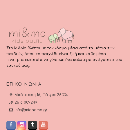
Στο Mi&Mo βλέπουμε τον κόσμο μέσα από τα μάτια των
παιδιών, όπου το παιχνίδι είναι ζωή και κάθε μέρα
είναι μια ευκαιρία να γίνουμε ένα καλύτερο αντίγραφο του
εαυτού μας.
ΕΠΙΚΟΙΝΩΝΊΑ
Μπότσαρη 16, Πάτρα 26334
2616 009249
info@miandmo.gr