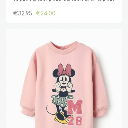
έχει
πολλαπλές
Original
Η
€
32.95
€
24.00
παραλλαγές.
price
τρέχουσα
Οι
was:
τιμή
επιλογές
€32.95.
είναι:
μπορούν
€24.00.
να
επιλεγούν
στη
σελίδα
του
προϊόντος