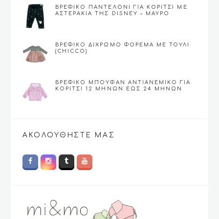
ΒΡΕΦΙΚΌ ΠΑΝΤΕΛΌΝΙ ΓΙΑ ΚΟΡΊΤΣΙ ΜΕ
ΑΣΤΕΡΆΚΙΑ ΤΗΣ DISNEY – ΜΑΎΡΟ
ΒΡΕΦΙΚΟ ΔΊΧΡΩΜΟ ΦΌΡΕΜΑ ΜΕ ΤΟΎΛΙ
(CHICCO)
ΒΡΕΦΙΚΌ ΜΠΟΥΦΆΝ ΑΝΤΙΑΝΕΜΙΚΌ ΓΙΑ
ΚΟΡΊΤΣΙ 12 ΜΗΝΏΝ ΕΩΣ 24 ΜΗΝΏΝ
(CHICCO)
ΑΚΟΛΟΥΘΉΣΤΕ ΜΑΣ