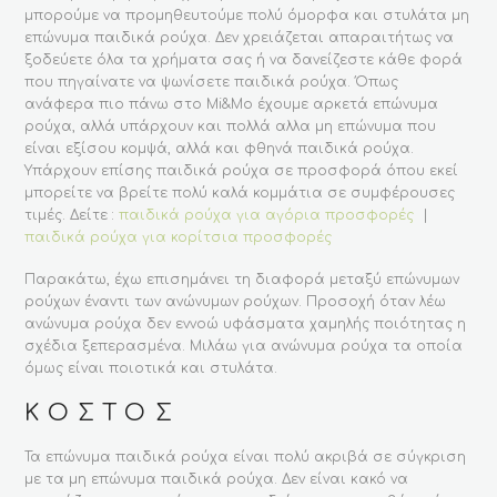
μπορούμε να προμηθευτούμε πολύ όμορφα και στυλάτα μη
επώνυμα παιδικά ρούχα. Δεν χρειάζεται απαραιτήτως να
ξοδεύετε όλα τα χρήματα σας ή να δανείζεστε κάθε φορά
που πηγαίνατε να ψωνίσετε παιδικά ρούχα. Όπως
ανάφερα πιο πάνω στο Mi&Mo έχουμε αρκετά επώνυμα
ρούχα, αλλά υπάρχουν και πολλά αλλα μη επώνυμα που
είναι εξίσου κομψά, αλλά και φθηνά παιδικά ρούχα.
Υπάρχουν επίσης παιδικά ρούχα σε προσφορά όπου εκεί
μπορείτε να βρείτε πολύ καλά κομμάτια σε συμφέρουσες
τιμές. Δείτε :
παιδικά ρούχα για αγόρια προσφορές
|
παιδικά ρούχα για κορίτσια προσφορές
Παρακάτω, έχω επισημάνει τη διαφορά μεταξύ επώνυμων
ρούχων έναντι των ανώνυμων ρούχων. Προσοχή όταν λέω
ανώνυμα ρούχα δεν εννοώ υφάσματα χαμηλής ποιότητας η
σχέδια ξεπερασμένα. Μιλάω για ανώνυμα ρούχα τα οποία
όμως είναι ποιοτικά και στυλάτα.
ΚΌΣΤΟΣ
Τα επώνυμα παιδικά ρούχα είναι πολύ ακριβά σε σύγκριση
με τα μη επώνυμα παιδικά ρούχα. Δεν είναι κακό να