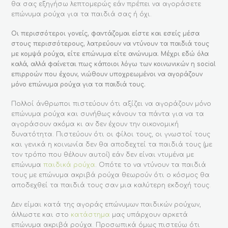
θα σας εξηγήσω λεπτομερώς εάν πρέπει να αγοράσετε
επώνυμα ρούχα για τα παιδιά σας ή όχι.
Οι περισσότεροι γονείς, φαντάζομαι είστε και εσείς μέσα
στους περισσότερους, λατρεύουν να ντύνουν τα παιδιά τους
με κομψά ρούχα, είτε επώνυμα είτε ανώνυμα. Μέχρι εδώ όλα
καλά, αλλά φαίνεται πως κάποιοι λόγω των κοινωνικών η social
επιρροών που έχουν, νιώθουν υποχρεωμένοι να αγοράζουν
μόνο επώνυμα ρούχα για τα παιδιά τους.
Πολλοί άνθρωποι πιστεύουν ότι αξίζει να αγοράζουν μόνο
επώνυμα ρούχα και συνήθως κάνουν τα πάντα για να τα
αγοράσουν ακόμα κι αν δεν έχουν την οικονομική
δυνατότητα. Πιστεύουν ότι οι φίλοι τους, οι γνωστοί τους
και γενικά η κοινωνία δεν θα αποδεχτεί τα παιδιά τους (με
τον τρόπο που θέλουν αυτοί) εάν δεν είναι ντυμένα με
επώνυμα
παιδικά ρούχα
. Οπότε το να ντύνουν τα παιδιά
τους με επώνυμα ακριβά ρούχα θεωρούν ότι ο κόσμος θα
αποδεχθεί τα παιδιά τους σαν μια καλύτερη εκδοχή τους.
Δεν είμαι κατά της αγοράς επώνυμων παιδικών ρούχων,
άλλωστε και στο
κατάστημα
μας υπάρχουν αρκετά
επώνυμα ακριβά ρούχα. Προσωπικά όμως πιστεύω ότι