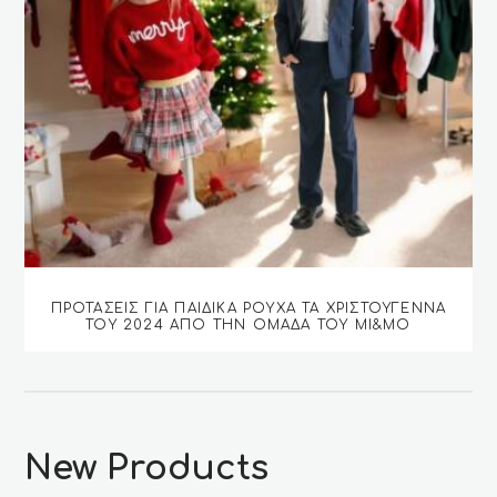
ΠΡΟΤΆΣΕΙΣ ΓΙΑ ΠΑΙΔΙΚΆ ΡΟΎΧΑ ΤΑ ΧΡΙΣΤΟΎΓΕΝΝΑ
ΤΟΥ 2024 ΑΠΌ ΤΗΝ ΟΜΆΔΑ ΤΟΥ MI&MO
New Products