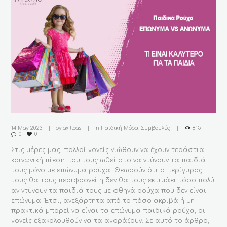
14 May 2023
by
axilleas
in
Παιδική Μόδα
,
Συμβουλές
815
0
0
Στις μέρες μας, πολλοί γονείς νιώθουν να έχουν τεράστια
κοινωνική πίεση που τους ωθεί στο να ντύνουν τα παιδιά
τους μόνο με επώνυμα ρούχα. Θεωρούν ότι ο περίγυρος
τους θα τους περιφρονεί η δεν θα τους εκτιμάει τόσο πολύ
αν ντύνουν τα παιδιά τους με φθηνά ρούχα που δεν είναι
επώνυμα. Έτσι, ανεξάρτητα από το πόσο ακριβά ή μη
πρακτικά μπορεί να είναι τα επώνυμα παιδικά ρούχα, οι
γονείς εξακολουθούν να τα αγοράζουν. Σε αυτό το άρθρο,