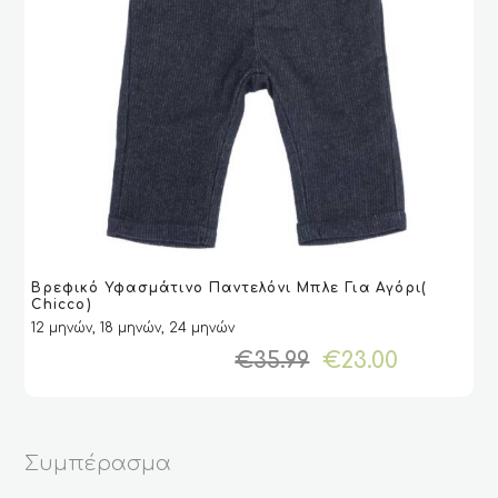
Αυτό
Βρεφικό Υφασμάτινο Παντελόνι Μπλε Για Αγόρι(
το
VIEW
VIEW
ΕΠΙΛΟΓΉ
ΕΠΙΛΟΓΉ
Chicco)
προϊόν
12 μηνών, 18 μηνών, 24 μηνών
έχει
Original
Η
€
35.99
€
23.00
πολλαπλές
price
τρέχου
παραλλαγές.
was:
τιμή
Οι
€35.99.
είναι:
επιλογές
€23.00.
μπορούν
Συμπέρασμα
να
επιλεγούν