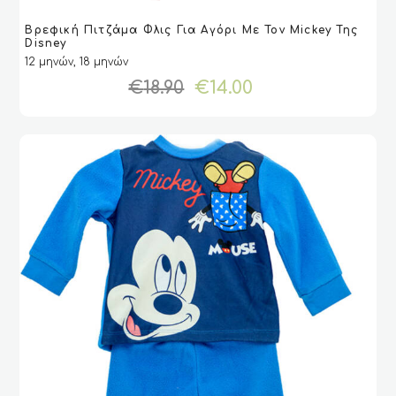
Αυτό
Βρεφική Πιτζάμα Φλις Για Αγόρι Με Τον Mickey Της
το
VIEW
VIEW
ΕΠΙΛΟΓΉ
ΕΠΙΛΟΓΉ
Disney
προϊόν
12 μηνών, 18 μηνών
έχει
Original
Η
€
18.90
€
14.00
πολλαπλές
price
τρέχουσα
παραλλαγές.
was:
τιμή
Οι
€18.90.
είναι:
επιλογές
€14.00.
μπορούν
να
επιλεγούν
στη
σελίδα
του
προϊόντος