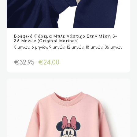
Αυτό
Βρεφικό Φόρεμα Μπλε Λάστιχο Στην Μέση 3-
το
VIEW
VIEW
ΕΠΙΛΟΓΉ
ΕΠΙΛΟΓΉ
36 Μηνών (Original Marines)
προϊόν
3 μηνών, 6 μηνών, 9 μηνών, 12 μηνών, 18 μηνών, 36 μηνών
έχει
πολλαπλές
Original
Η
€
32.95
€
24.00
παραλλαγές.
price
τρέχουσα
Οι
was:
τιμή
επιλογές
€32.95.
είναι:
μπορούν
€24.00.
να
επιλεγούν
στη
σελίδα
του
προϊόντος