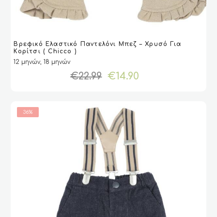
Αυτό
Βρεφικό Ελαστικό Παντελόνι Μπεζ – Χρυσό Για
το
VIEW
VIEW
ΕΠΙΛΟΓΉ
ΕΠΙΛΟΓΉ
Κορίτσι ( Chicco )
προϊόν
12 μηνών, 18 μηνών
έχει
Original
Η
€
22.99
€
14.90
πολλαπλές
price
τρέχουσα
παραλλαγές.
was:
τιμή
Οι
€22.99.
είναι:
επιλογές
€14.90.
36%
μπορούν
να
επιλεγούν
στη
σελίδα
του
προϊόντος