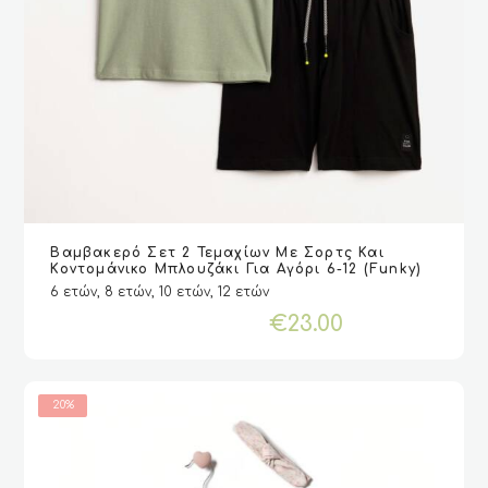
Αυτό
Βαμβακερό Σετ 2 Τεμαχίων Με Σορτς Και
το
VIEW
VIEW
ΕΠΙΛΟΓΉ
ΕΠΙΛΟΓΉ
Κοντομάνικο Μπλουζάκι Για Αγόρι 6-12 (Funky)
προϊόν
6 ετών, 8 ετών, 10 ετών, 12 ετών
έχει
€
23.00
πολλαπλές
παραλλαγές.
Οι
επιλογές
20%
μπορούν
να
επιλεγούν
στη