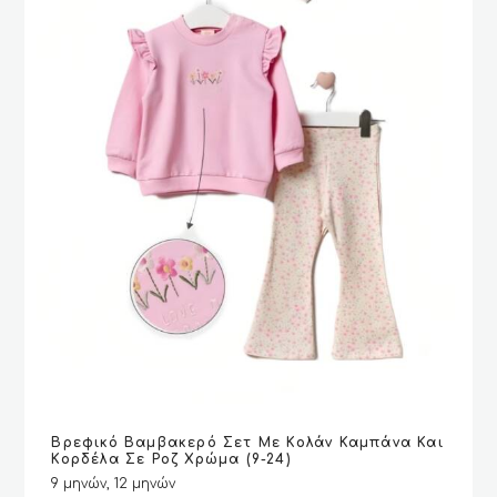
σελίδα
του
προϊόντος
Αυτό
Βρεφικό Βαμβακερό Σετ Με Κολάν Καμπάνα Και
το
VIEW
VIEW
ΕΠΙΛΟΓΉ
ΕΠΙΛΟΓΉ
Κορδέλα Σε Ροζ Χρώμα (9-24)
προϊόν
9 μηνών, 12 μηνών
έχει