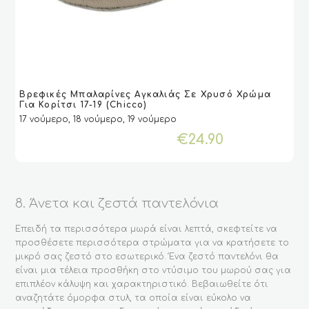
Αυτό
Βρεφικές Μπαλαρίνες Αγκαλιάς Σε Χρυσό Χρώμα
το
VIEW
VIEW
ΕΠΙΛΟΓΉ
ΕΠΙΛΟΓΉ
Για Κορίτσι 17-19 (Chicco)
προϊόν
17 νούμερο, 18 νούμερο, 19 νούμερο
έχει
€
24.90
πολλαπλές
παραλλαγές.
Οι
επιλογές
μπορούν
8. Άνετα και ζεστά παντελόνια
να
επιλεγούν
Επειδή τα περισσότερα μωρά είναι λεπτά, σκεφτείτε να
στη
προσθέσετε περισσότερα στρώματα για να κρατήσετε το
σελίδα
μικρό σας ζεστό στο εσωτερικό. Ένα ζεστό παντελόνι θα
του
είναι μια τέλεια προσθήκη στο ντύσιμο του μωρού σας για
προϊόντος
επιπλέον κάλυψη και χαρακτηριστικό. Βεβαιωθείτε ότι
αναζητάτε όμορφα στυλ, τα οποία είναι εύκολο να