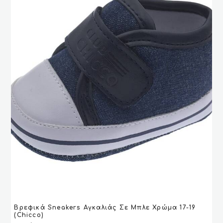
Αυτό
Βρεφικά Sneakers Αγκαλιάς Σε Μπλε Χρώμα 17-19
το
VIEW
VIEW
ΕΠΙΛΟΓΉ
ΕΠΙΛΟΓΉ
(Chicco)
προϊόν