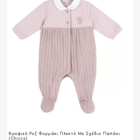
Αυτό
Βρεφικό Ροζ Φορμάκι Πλεκτό Με Σχέδιο Παπάκι
το
VIEW
VIEW
ΕΠΙΛΟΓΉ
ΕΠΙΛΟΓΉ
(Chicco)