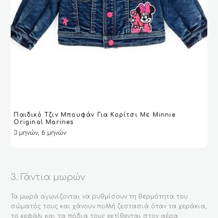
Παιδικό Τζιν Μπουφάν Για Κορίτσι Με Minnie
ΔΙΑΒΆΣΤΕ ΠΕΡΙΣΣΌΤΕΡΑ
ΔΙΑΒΆΣΤΕ ΠΕΡΙΣΣΌΤΕΡΑ
VIEW
VIEW
Original Marines
3 μηνών, 6 μηνών
3. Γάντια μωρών
Τα μωρά αγωνίζονται να ρυθμίσουν τη θερμότητα του
σώματός τους και χάνουν πολλή ζεστασιά όταν τα χεράκια,
το κεφάλι και τα πόδια τους εκτίθενται στον αέρα.