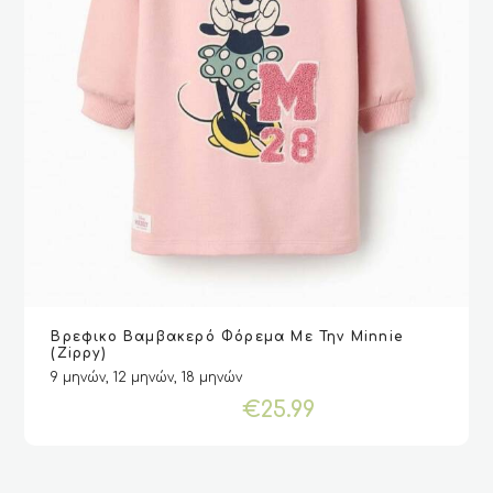
Αυτό
Βρεφικο Βαμβακερό Φόρεμα Με Την Minnie
το
VIEW
VIEW
ΕΠΙΛΟΓΉ
ΕΠΙΛΟΓΉ
(Zippy)
προϊόν
9 μηνών, 12 μηνών, 18 μηνών
έχει
€
25.99
πολλαπλές
παραλλαγές.
Οι
επιλογές