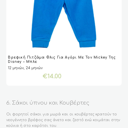
Αυτό
Βρεφική Πιτζάμα Φλις Για Αγόρι Με Τον Mickey Της
το
VIEW
VIEW
ΕΠΙΛΟΓΉ
ΕΠΙΛΟΓΉ
Disney – Μπλε
προϊόν
12 μηνών, 24 μηνών
έχει
€
14.00
πολλαπλές
παραλλαγές.
Οι
επιλογές
μπορούν
6. Σάκοι ύπνου και Κουβέρτες
να
επιλεγούν
Οι φορητοί σάκοι για μωρά και οι κουβέρτες κρατούν το
στη
νεογέννητο βρέφος σας άνετο και ζεστό ενώ κοιμάται στην
σελίδα
κούνια ή στο καρότσι του.
του