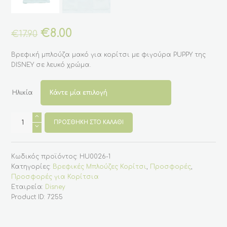
Original
€
8.00
Η
€
17.90
price
τρέχουσα
was:
τιμή
Βρεφική μπλούζα μακό για κορίτσι με φιγούρα PUPPY της
€17.90.
είναι:
DISNEY σε λευκό χρώμα.
€8.00.
Ηλικία
Βρεφική
μπλούζα
ΠΡΟΣΘΉΚΗ ΣΤΟ ΚΑΛΆΘΙ
μακό
για
κορίτσι
με
Κωδικός προϊόντος:
HU0026-1
PUPPY
της
Κατηγορίες:
Βρεφικές Μπλούζες Κορίτσι
,
Προσφορές
,
DISNEY
Προσφορές για Κορίτσια
ποσότητα
Εταιρεία:
Disney
Product ID:
7255