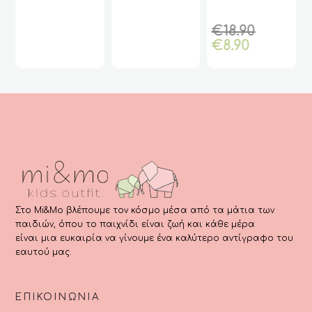
ginal
Μηνών (Disney)
παραλλαγές.
π
ce
Οι
Ο
χουσα
:
Origin
€
18.90
επιλογές
ε
ή
99.
Η
price
€
8.90
μπορούν
μ
ι:
τρέχου
was:
να
ν
00.
τιμή
€18.90.
επιλεγούν
ε
είναι:
στη
σ
€8.90.
σελίδα
σ
του
τ
προϊόντος
π
Στο Mi&Mo βλέπουμε τον κόσμο μέσα από τα μάτια των
παιδιών, όπου το παιχνίδι είναι ζωή και κάθε μέρα
είναι μια ευκαιρία να γίνουμε ένα καλύτερο αντίγραφο του
εαυτού μας.
ΕΠΙΚΟΙΝΩΝΊΑ