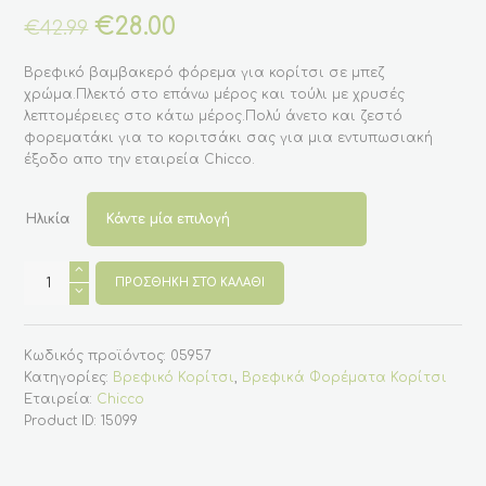
Original
€
28.00
Η
€
42.99
price
τρέχουσα
was:
τιμή
Βρεφικό βαμβακερό φόρεμα για κορίτσι σε μπεζ
€42.99.
είναι:
χρώμα.Πλεκτό στο επάνω μέρος και τούλι με χρυσές
€28.00.
λεπτομέρειες στο κάτω μέρος.Πολύ άνετο και ζεστό
φορεματάκι για το κοριτσάκι σας για μια εντυπωσιακή
έξοδο απο την εταιρεία Chicco.
Ηλικία
Βρεφικο
βαμβακερό
ΠΡΟΣΘΉΚΗ ΣΤΟ ΚΑΛΆΘΙ
μπεζ
φόρεμα
πλεκτό
(Chicco)
Κωδικός προϊόντος:
05957
ποσότητα
Κατηγορίες:
Βρεφικό Κορίτσι
,
Βρεφικά Φορέματα Κορίτσι
Εταιρεία:
Chicco
Product ID:
15099