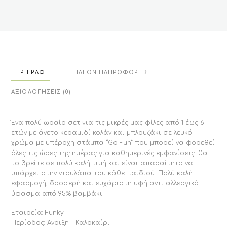
(Funky)
ποσότητα
ΠΕΡΙΓΡΑΦΉ
ΕΠΙΠΛΈΟΝ ΠΛΗΡΟΦΟΡΊΕΣ
ΑΞΙΟΛΟΓΉΣΕΙΣ (0)
Ένα πολύ ωραίο σετ για τις μικρές μας φίλες από 1 έως 6
ετών με άνετο κεραμιδί κολάν και μπλουζάκι σε λευκό
χρώμα με υπέροχη στάμπα “Go Fun” που μπορεί να φορεθεί
όλες τις ώρες της ημέρας για καθημερινές εμφανίσεις. θα
το βρείτε σε πολύ καλή τιμή και είναι απαραίτητο να
υπάρχει στην ντουλάπα του κάθε παιδιού. Πολύ καλή
εφαρμογή, δροσερή και ευχάριστη υφή αντι αλλεργικό
ύφασμα από 95% βαμβάκι.
Εταιρεία: Funky
Περίοδος: Άνοιξη – Καλοκαίρι