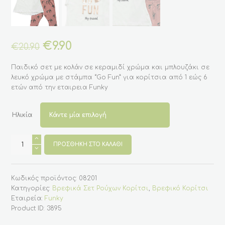
Original
€
9.90
Η
€
20.90
price
τρέχουσα
was:
τιμή
Παιδικό σετ με κολάν σε κεραμιδί χρώμα και μπλουζάκι σε
€20.90.
είναι:
λευκό χρώμα με στάμπα “Go Fun” για κορίτσια από 1 εώς 6
€9.90.
ετών από την εταιρεια Funky
Ηλικία
Βρεφικο
σετ
ΠΡΟΣΘΉΚΗ ΣΤΟ ΚΑΛΆΘΙ
κεραμιδί
κολαν
με
λευκή
Κωδικός προϊόντος:
08201
μπλουζα
"Go
Κατηγορίες:
Βρεφικά Σετ Ρούχων Κορίτσι
,
Βρεφικό Κορίτσι
Fun"
Εταιρεία:
Funky
για
κορίτσι
Product ID:
3895
1-
6