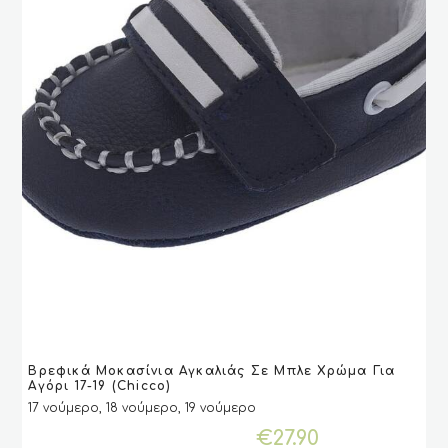
του
προϊόντος
Αυτό
Βρεφικά Μοκασίνια Αγκαλιάς Σε Μπλε Χρώμα Για
το
VIEW
VIEW
ΕΠΙΛΟΓΉ
ΕΠΙΛΟΓΉ
Αγόρι 17-19 (Chicco)
προϊόν
17 νούμερο, 18 νούμερο, 19 νούμερο
έχει
€
27.90
πολλαπλές