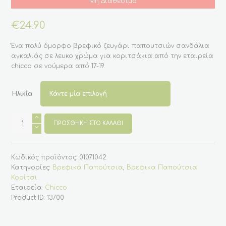
Μη Διαθέσιμο
€
24.90
Ένα πολύ όμορφο βρεφικό ζευγάρι παπουτσιών σανδάλια
αγκαλιάς σε λευκο χρώμα για κοριτσάκια από την εταιρεία
chicco σε νούμερα από 17-19.
Ηλικία
Βρεφικά
σανδάλια
ΠΡΟΣΘΉΚΗ ΣΤΟ ΚΑΛΆΘΙ
αγκαλιάς
σε
λευκο
χρώμα
Κωδικός προϊόντος:
01071042
για
κορίτσι
Κατηγορίες:
Βρεφικά Παπούτσια
,
Βρεφικα Παπούτσια
17-
Κορίτσι
19
(Chicco)
Εταιρεία:
Chicco
ποσότητα
Product ID:
13700