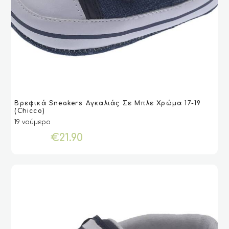
Αυτό
Βρεφικά Sneakers Αγκαλιάς Σε Μπλε Χρώμα 17-19
το
VIEW
VIEW
ΕΠΙΛΟΓΉ
ΕΠΙΛΟΓΉ
(Chicco)
προϊόν
19 νούμερο
έχει
€
21.90
πολλαπλές
παραλλαγές.
Οι
επιλογές
μπορούν
να
επιλεγούν
στη
σελίδα