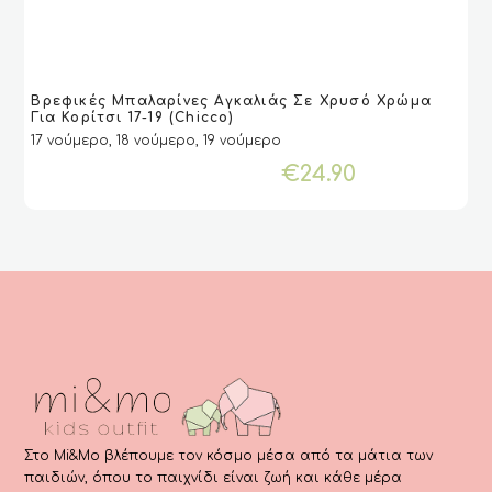
Αυτό
Βρεφικές Μπαλαρίνες Αγκαλιάς Σε Χρυσό Χρώμα
το
VIEW
VIEW
ΕΠΙΛΟΓΉ
ΕΠΙΛΟΓΉ
Για Κορίτσι 17-19 (Chicco)
προϊόν
17 νούμερο, 18 νούμερο, 19 νούμερο
έχει
€
24.90
πολλαπλές
παραλλαγές.
Οι
επιλογές
μπορούν
να
επιλεγούν
στη
σελίδα
του
προϊόντος
Στο Mi&Mo βλέπουμε τον κόσμο μέσα από τα μάτια των
παιδιών, όπου το παιχνίδι είναι ζωή και κάθε μέρα