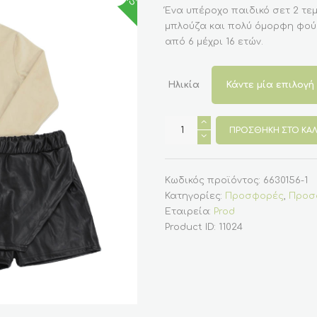
was:
τιμή
Ένα υπέροχο παιδικό σετ 2 τεμ
€29.85.
είναι:
μπλούζα και πολύ όμορφη φούσ
€19.90.
από 6 μέχρι 16 ετών.
Ηλικία
Παιδικό
σετ
ΠΡΟΣΘΉΚΗ ΣΤΟ ΚΑΛ
για
κορίτσι,
μπεζ
μπλούζα
-
Κωδικός προϊόντος:
6630156-1
μαύρη
Κατηγορίες:
Προσφορές
,
Προσφ
φούστα
δερματίνη
Εταιρεία:
Prod
ποσότητα
Product ID:
11024