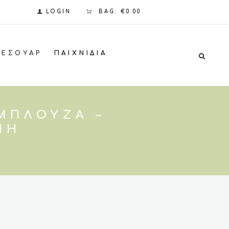
LOGIN
BAG:
€0.00
ΞΕΣΟΥΆΡ
ΠΑΙΧΝΊΔΙΑ
 ΜΠΛΟΎΖΑ –
ΝΗ
σα