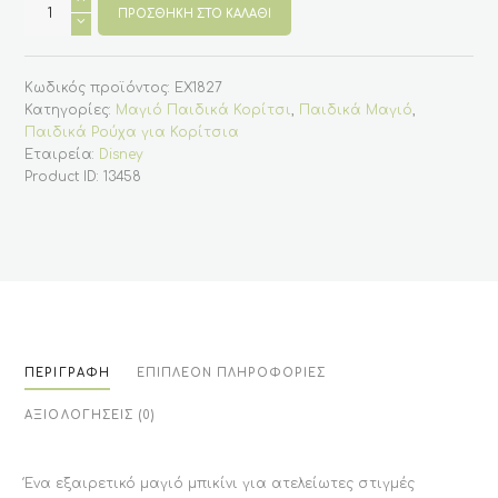
μαγιό
ΠΡΟΣΘΉΚΗ ΣΤΟ ΚΑΛΆΘΙ
μπικίνι
για
κορίτσι
σε
Κωδικός προϊόντος:
EX1827
ροζ
χρώμα
Κατηγορίες:
Μαγιό Παιδικά Κορίτσι
,
Παιδικά Μαγιό
,
με
Παιδικά Ρούχα για Κορίτσια
λουλούδια
με
Εταιρεία:
Disney
Minnie
Product ID:
13458
(Disney)
ποσότητα
ΠΕΡΙΓΡΑΦΉ
ΕΠΙΠΛΈΟΝ ΠΛΗΡΟΦΟΡΊΕΣ
ΑΞΙΟΛΟΓΉΣΕΙΣ (0)
Ένα εξαιρετικό μαγιό μπικίνι για ατελείωτες στιγμές