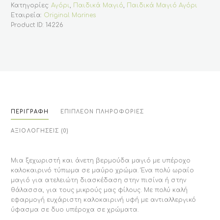
φοίνικες
Κατηγορίες:
Αγόρι
,
Παιδικά Μαγιό
,
Παιδικά Μαγιό Αγόρι
(
Εταιρεία:
Original Marines
Original
Marines)
Product ID:
14226
ποσότητα
ΠΕΡΙΓΡΑΦΉ
ΕΠΙΠΛΈΟΝ ΠΛΗΡΟΦΟΡΊΕΣ
ΑΞΙΟΛΟΓΉΣΕΙΣ (0)
Μια ξεχωριστή και άνετη βερμούδα μαγιό με υπέροχο
καλοκαιρινό τύπωμα σε μαύρο χρώμα. Ένα πολύ ωραίο
μαγιό για ατελειώτη διασκέδαση στην πισίνα ή στην
θάλασσα, για τους μικρούς μας φίλους. Με πολύ καλή
εφαρμογή ευχάριστη καλοκαιρινή υφή με αντιαλλεργικό
ύφασμα σε δυο υπέροχα σε χρώματα.