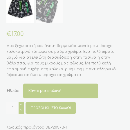
€
17.00
Μια ξεχωριστή και άνετη βερμούδα μαγιό με υπέροχο
καλοκαιρινό τύπωμα σε μαύρο χρώμα. Ένα πολύ ωραίο
μαγιό για ατελειώτη διασκέδαση στην πισίνα ή στην
θάλασσα, για τους μικρούς μας φίλους. Με πολύ καλή
εφαρμογή ευχάριστη καλοκαιρινή υφή με αντιαλλεργικό
ύφασμα σε δυο υπέροχα σε χρώματα.
Ηλικία
Παιδική
βερμούδα
ΠΡΟΣΘΉΚΗ ΣΤΟ ΚΑΛΆΘΙ
μαγιό
για
αγόρια
με
Κωδικός προϊόντος:
DEP2057B-1
σχέδιο