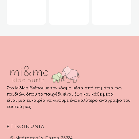
Και Glitter
(
ginal
ce
χουσα
:
ή
95.
ι:
00.
Στο Mi&Mo βλέπουμε τον κόσμο μέσα από τα μάτια των
παιδιών, όπου το παιχνίδι είναι ζωή και κάθε μέρα
είναι μια ευκαιρία να γίνουμε ένα καλύτερο αντίγραφο του
εαυτού μας.
ΕΠΙΚΟΙΝΩΝΊΑ
Μπότσαρη 16, Πάτρα 26334