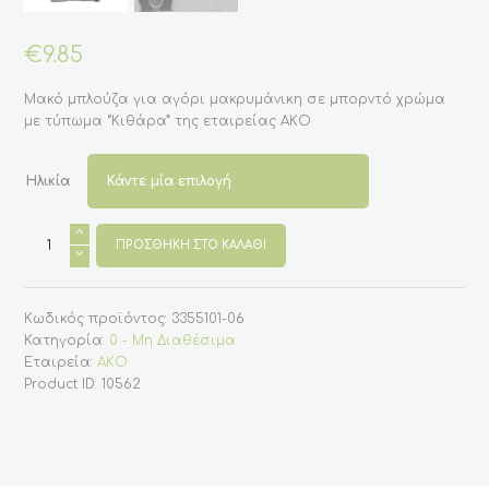
€
9.85
Μακό μπλούζα για αγόρι μακρυμάνικη σε μπορντό χρώμα
με τύπωμα “Κιθάρα” της εταιρείας ΑΚΟ
Ηλικία
Παιδική
μπλούζα
ΠΡΟΣΘΉΚΗ ΣΤΟ ΚΑΛΆΘΙ
για
αγόρι
μακρυμάνικη
γκρι
Κωδικός προϊόντος:
3355101-06
"Κιθάρα"
(ΑΚΟ)
Κατηγορία:
0 - Μη Διαθέσιμα
ποσότητα
Εταιρεία:
AKO
Product ID:
10562