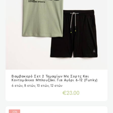
Αυτό
Βαμβακερό Σετ 2 Τεμαχίων Με Σορτς Και
το
VIEW
VIEW
ΕΠΙΛΟΓΉ
ΕΠΙΛΟΓΉ
Κοντομάνικο Μπλουζάκι Για Αγόρι 6-12 (Funky)
προϊόν
6 ετών, 8 ετών, 10 ετών, 12 ετών
έχει
€
23.00
πολλαπλές
παραλλαγές.
Οι
επιλογές
20%
μπορούν