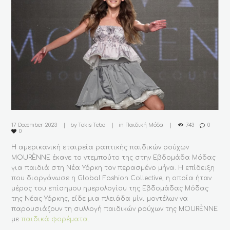
17 December 2023
by
Takis Tebo
in
Παιδική Μόδα
743
0
0
Η αμερικανική εταιρεία ραπτικής παιδικών ρούχων
MOURÈNNE έκανε το ντεμπούτο της στην Εβδομάδα Μόδας
για παιδιά στη Νέα Υόρκη τον περασμένο μήνα. Η επίδειξη
που διοργάνωσε η Global Fashion Collective, η οποία ήταν
μέρος του επίσημου ημερολογίου της Εβδομάδας Μόδας
της Νέας Υόρκης, είδε μια πλειάδα μίνι μοντέλων να
παρουσιάζουν τη συλλογή παιδικών ρούχων της MOURÈNNE
με
παιδικά φορέματα
.