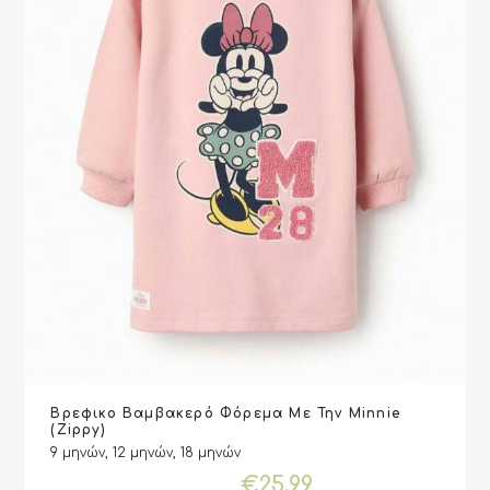
προϊόντος
Αυτό
Βρεφικο Βαμβακερό Φόρεμα Με Την Minnie
το
VIEW
VIEW
ΕΠΙΛΟΓΉ
ΕΠΙΛΟΓΉ
(Zippy)
προϊόν
9 μηνών, 12 μηνών, 18 μηνών
έχει
€
25.99
πολλαπλές