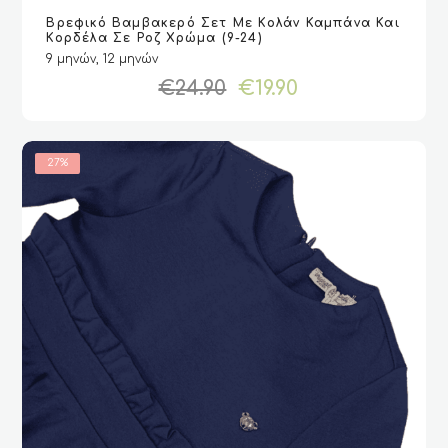
Αυτό
Βρεφικό Βαμβακερό Σετ Με Κολάν Καμπάνα Και
το
VIEW
VIEW
ΕΠΙΛΟΓΉ
ΕΠΙΛΟΓΉ
Κορδέλα Σε Ροζ Χρώμα (9-24)
προϊόν
9 μηνών, 12 μηνών
έχει
Original
Η
€
24.90
€
19.90
πολλαπλές
price
τρέχουσα
παραλλαγές.
was:
τιμή
Οι
€24.90.
είναι:
επιλογές
€19.90.
27%
μπορούν
να
επιλεγούν
στη
σελίδα
του
προϊόντος