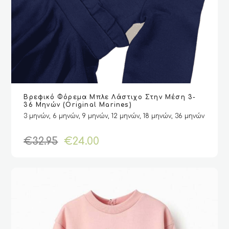
Αυτό
Βρεφικό Φόρεμα Μπλε Λάστιχο Στην Μέση 3-
το
VIEW
VIEW
ΕΠΙΛΟΓΉ
ΕΠΙΛΟΓΉ
36 Μηνών (Original Marines)
προϊόν
3 μηνών, 6 μηνών, 9 μηνών, 12 μηνών, 18 μηνών, 36 μηνών
έχει
πολλαπλές
Original
Η
€
32.95
€
24.00
παραλλαγές.
price
τρέχουσα
Οι
was:
τιμή
επιλογές
€32.95.
είναι:
μπορούν
€24.00.
να
επιλεγούν
στη
σελίδα
του