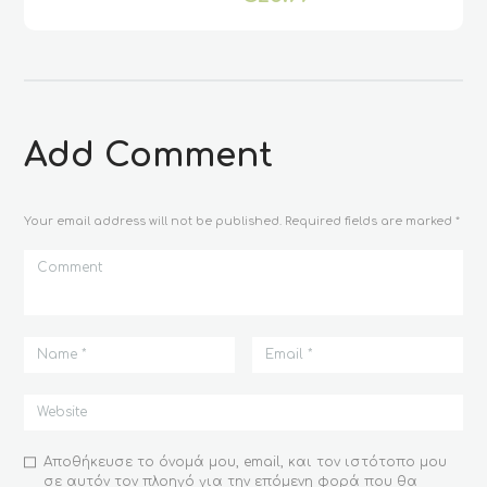
παραλλαγές.
Οι
επιλογές
μπορούν
να
επιλεγούν
στη
Add Comment
σελίδα
του
προϊόντος
Your email address will not be published. Required fields are marked *
Αποθήκευσε το όνομά μου, email, και τον ιστότοπο μου
σε αυτόν τον πλοηγό για την επόμενη φορά που θα