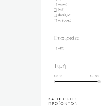
Λευκό
Ροζ
Φούξια
Ανθρακί
Εταιρεία
AKO
Τιμή
€
0.00
€
5.00
ΚΑΤΗΓΟΡΊΕΣ
ΠΡΟΪΌΝΤΩΝ