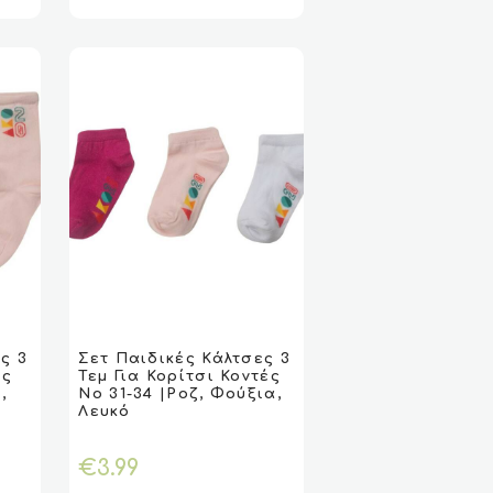
μπορούν
να
επιλεγούν
στη
σελίδα
του
προϊόντος
Αυτό
το
ς 3
Σετ Παιδικές Κάλτσες 3
ΓΉ
ΓΉ
VIEW
VIEW
ΕΠΙΛΟΓΉ
ΕΠΙΛΟΓΉ
ές
Τεμ Για Κορίτσι Κοντές
προϊόν
,
Νο 31-34 |Ροζ, Φούξια,
έχει
Λευκό
πολλαπλές
παραλλαγές.
€
3.99
Οι
επιλογές