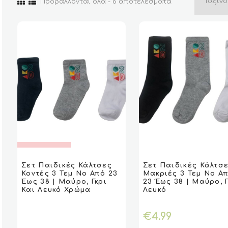
Sorted
Προβάλλονται όλα - 6 αποτελέσματα
by
latest
Αυτό
ΔΙΑΒΆΣΤΕ
ΔΙΑΒΆΣΤΕ
το
Σετ Παιδικές Κάλτσες
Σετ Παιδικές Κάλτσ
VIEW
VIEW
VIEW
VIEW
ΕΠΙΛΟ
ΕΠΙΛΟ
ΠΕΡΙΣΣΌΤΕΡΑ
ΠΕΡΙΣΣΌΤΕΡΑ
Κοντές 3 Τεμ Νο Από 23
Μακριές 3 Τεμ Νο Α
προϊόν
Έως 38 | Μαύρο, Γκρι
23 Έως 38 | Μαύρο, Γ
έχει
Και Λευκό Χρώμα
Λευκό
πολλαπλές
παραλλαγές.
€
4.99
Οι
επιλογές