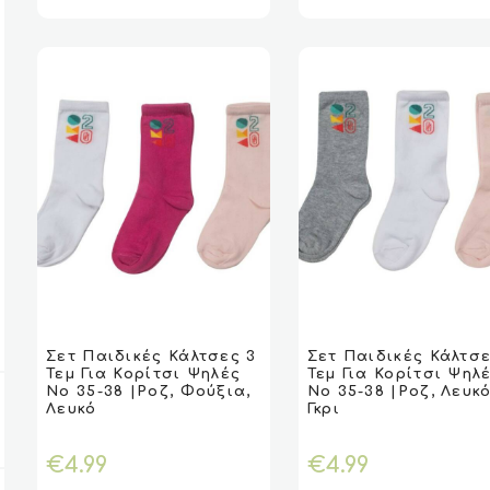
μπορούν
να
επιλεγούν
στη
σελίδα
του
προϊόντος
Αυτό
Αυτό
το
το
Σετ Παιδικές Κάλτσες 3
Σετ Παιδικές Κάλτσε
VIEW
VIEW
ΕΠΙΛΟΓΉ
ΕΠΙΛΟΓΉ
VIEW
VIEW
ΕΠΙΛΟ
ΕΠΙΛΟ
Τεμ Για Κορίτσι Ψηλές
Τεμ Για Κορίτσι Ψηλ
προϊόν
προϊόν
Νο 35-38 |Ροζ, Φούξια,
Νο 35-38 |Ροζ, Λευκό
έχει
έχει
Λευκό
Γκρι
πολλαπλές
πολλαπλές
παραλλαγές.
παραλλαγές.
€
4.99
€
4.99
Οι
Οι
επιλογές
επιλογές