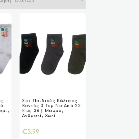
Αυτό
το
ες
Σετ Παιδικές Κάλτσες
ΓΉ
ΓΉ
VIEW
VIEW
ΕΠΙΛΟΓΉ
ΕΠΙΛΟΓΉ
πό
Κοντές 3 Τεμ Νο Από 23
προϊόν
κρι,
Έως 38 | Μαύρο,
έχει
Ανθρακί, Χακί
πολλαπλές
παραλλαγές.
€
3.99
Οι
επιλογές