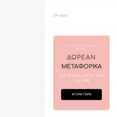
[th-aps]
ΓΙΑ ΛΙΓΕΣ ΗΜΕΡΕΣ
ΜΟΝΟ
ΔΩΡΕΑΝ
ΜΕΤΑΦΟΡΙΚΑ
για παραγγελίες άνω
των 49€
ΑΓΟΡΑ ΤΩΡΑ