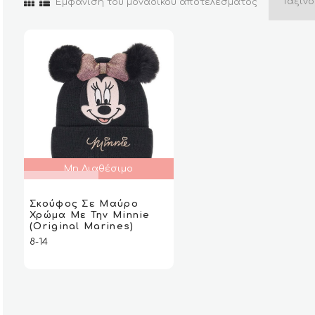
Εμφάνιση του μοναδικού αποτελέσματος
Μη Διαθέσιμο
ΔΙΑΒΆΣΤΕ
ΔΙΑΒΆΣΤΕ
Σκούφος Σε Μαύρο
VIEW
VIEW
ΠΕΡΙΣΣΌΤΕΡΑ
ΠΕΡΙΣΣΌΤΕΡΑ
Χρώμα Με Την Μinnie
(Original Marines)
8-14