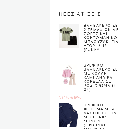
ΝΕΕΣ ΑΦΙΞΕΙΣ
ΒΑΜΒΑΚΕΡΌ ΣΕΤ
2 ΤΕΜΑΧΊΩΝ ΜΕ
ΣΟΡΤΣ ΚΑΙ
ΚΟΝΤΟΜΆΝΙΚΟ
ΜΠΛΟΥΖΆΚΙ ΓΙΑ
ΑΓΌΡΙ 6-12
(FUNKY)
€
23.00
ΒΡΕΦΙΚΌ
ΒΑΜΒΑΚΕΡΌ ΣΕΤ
ΜΕ ΚΟΛΆΝ
ΚΑΜΠΆΝΑ ΚΑΙ
ΚΟΡΔΈΛΑ ΣΕ
ΡΟΖ ΧΡΏΜΑ (9-
24)
Original
Η
€
19.90
€
24.90
price
τρέχουσα
ΒΡΕΦΙΚΌ
ΦΌΡΕΜΑ ΜΠΛΕ
was:
τιμή
ΛΆΣΤΙΧΟ ΣΤΗΝ
€24.90.
είναι:
ΜΈΣΗ 3-36
ΜΗΝΏΝ
€19.90.
(ORIGINAL