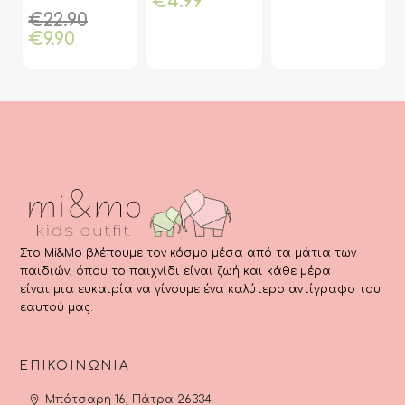
€
4.99
πολλαπλές
πολλαπλές
Γκρι
(Funky)
Original
€
22.90
παραλλαγές.
παραλλαγές.
Η
price
€
9.90
Οι
Οι
τρέχουσα
was:
επιλογές
επιλογές
τιμή
€22.90.
μπορούν
μπορούν
είναι:
να
να
€9.90.
επιλεγούν
επιλεγούν
στη
στη
σελίδα
σελίδα
του
του
προϊόντος
προϊόντος
Στο Mi&Mo βλέπουμε τον κόσμο μέσα από τα μάτια των
παιδιών, όπου το παιχνίδι είναι ζωή και κάθε μέρα
είναι μια ευκαιρία να γίνουμε ένα καλύτερο αντίγραφο του
εαυτού μας.
ΕΠΙΚΟΙΝΩΝΊΑ
Μπότσαρη 16, Πάτρα 26334