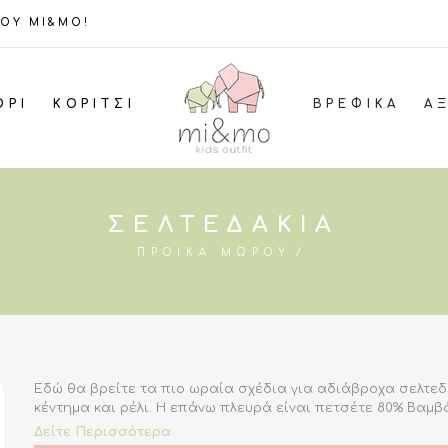
ΤΟΥ MI&MO!
ΌΡΙ
ΚΟΡΊΤΣΙ
ΒΡΕΦΙΚΆ
Α
ΣΕΛΤΕΔΆΚΙΑ
ΠΡΟΊΚΑ ΜΩΡΟΎ
Εδώ θα βρείτε τα πιο ωραία σχέδια για αδιάβροχα σελτεδ
κέντημα και ρέλι. Η επάνω πλευρά είναι πετσέτε 80% Βαμβ
πλευρά είναι αδιάβροχη 100% PU coated-Πολυαμίδη για τη
Δείτε Περισσότερα