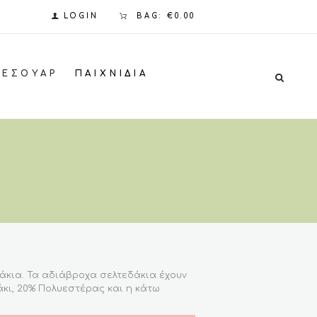
LOGIN
BAG:
€0.00
ΞΕΣΟΥΆΡ
ΠΑΙΧΝΊΔΙΑ
άκια. Τα αδιάβροχα σελτεδάκια έχουν
άκι, 20% Πολυεστέρας και η κάτω
ν μέγιστη προστασίας του μωρού σας.