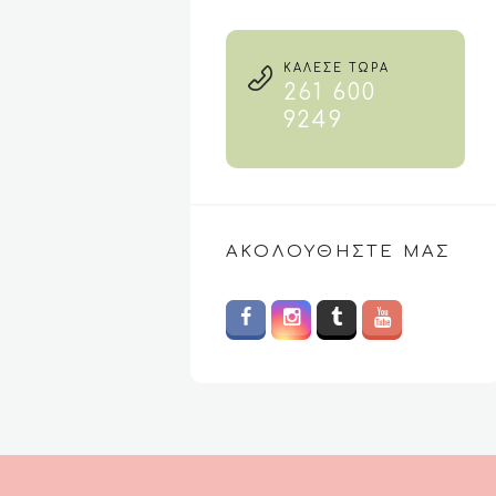
€32.95.
είναι:
€24.00.
ΚΑΛΕΣΕ ΤΩΡΑ
261 600
9249
ΑΚΟΛΟΥΘΉΣΤΕ ΜΑΣ