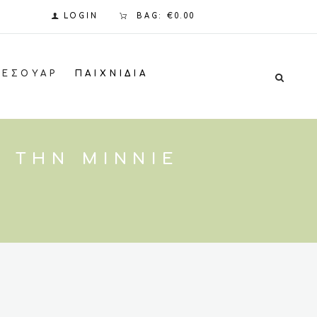
LOGIN
BAG:
€0.00
ΞΕΣΟΥΆΡ
ΠΑΙΧΝΊΔΙΑ
Ε ΤΗΝ MINNIE
α