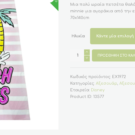
was:
τιμή
Μια πολύ ωραία πετσέτα θαλά
€15.00.
είναι:
minnie για αγοράκια από την ε
€9.90.
70x140cm
Ηλικία
Πετσέτα
θαλάσσης
ΠΡΟΣΘΉΚΗ ΣΤΟ ΚΑΛ
για
κορίτσι
με
την
Minnie
Κωδικός προϊόντος:
EX1972
(Disney)
Κατηγορίες:
Αξεσουάρ
,
Αξεσου
ποσότητα
Εταιρεία:
Disney
Product ID:
13577