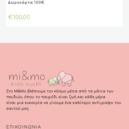
Δωροκάρτα 100€
το
VIEW
VIEW
ΕΠΙΛΈΞΤΕ ΠΟΣΌ
ΕΠΙΛΈΞΤΕ ΠΟΣΌ
προϊόν
έχει
€
100.00
πολλαπλές
παραλλαγές.
Οι
επιλογές
μπορούν
να
επιλεγούν
στη
σελίδα
του
προϊόντος
Στο Mi&Mo βλέπουμε τον κόσμο μέσα από τα μάτια των
παιδιών, όπου το παιχνίδι είναι ζωή και κάθε μέρα
είναι μια ευκαιρία να γίνουμε ένα καλύτερο αντίγραφο του
εαυτού μας.
ΕΠΙΚΟΙΝΩΝΊΑ