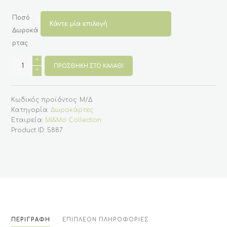
Ποσό
Δωροκά
ρτας
Δωροκάρτα
50€
ΠΡΟΣΘΉΚΗ ΣΤΟ ΚΑΛΆΘΙ
ποσότητα
Κωδικός προϊόντος:
Μ/Δ
Κατηγορία:
Δωροκάρτες
Εταιρεία:
Mi&Mo Collection
Product ID:
5887
ΠΕΡΙΓΡΑΦΉ
ΕΠΙΠΛΈΟΝ ΠΛΗΡΟΦΟΡΊΕΣ