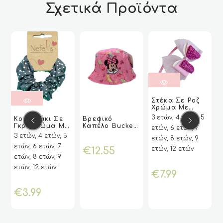
Σχετικά Προϊόντα
ΔΙΑΒΆΣΤΕ
ΔΙΑΒΆΣΤΕ
Στέκα Σε Ροζ
ΠΕΡΙΣΣΌΤ
ΠΕΡΙΣΣΌΤ
Χρώμα Με
VIEW
VIEW
ΕΡΑ
ΕΡΑ
Αυτό
ΉΚ
ΉΚ
ΔΙΑΒΆΣΤΕ
ΔΙΑΒΆΣΤΕ
Δερμάτινο Ροζ
3 ετών, 4 ετών, 5
Κοκκαλάκι Σε
Βρεφικό
ΠΕΡΙΣΣΌΤ
ΠΕΡΙΣΣΌΤ
το
Φιόγκο, Στρας
Γκρι Χρώμα Με
Καπέλο Bucket
VIEW
VIEW
VIEW
VIEW
ΕΠΙΛΟΓΉ
ΕΠΙΛΟΓΉ
ετών, 6 ετών, 7
Και Τούλι –
Ι
Ι
ΕΡΑ
ΕΡΑ
προϊόν
Λευκά Πουά –
Για Κορίτσι Με
Nefelis
3 ετών, 4 ετών, 5
3
ετών, 8 ετών, 9
Nefelis
Την Minnie Της
έχει
ετών, 6 ετών, 7
ε
Disney – Ροζ
ετών, 12 ετών
€
12.55
πολλαπλές
ετών, 8 ετών, 9
ε
παραλλαγές.
ετών, 12 ετών
ε
€
7.99
Οι
επιλογές
€
3.99
μπορούν
να
επιλεγούν