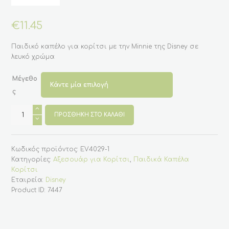
€
11.45
Παιδικό καπέλο για κορίτσι με την Minnie της Disney σε
λευκό χρώμα
Μέγεθο
ς
Παιδικό
καπέλο
ΠΡΟΣΘΉΚΗ ΣΤΟ ΚΑΛΆΘΙ
για
κορίτσι
με
την
Κωδικός προϊόντος:
EV4029-1
Minnie
της
Κατηγορίες:
Αξεσουάρ για Κορίτσι
,
Παιδικά Καπέλα
Disney
Κορίτσι
-
Λευκό
Εταιρεία:
Disney
ποσότητα
Product ID:
7447