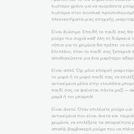
λιγότερο χρόνο για να αγοράσετε ρούχ
λιγότερα στον συνολικό προϋπολογισμό
πλεονεκτήματα μιας εποχικής γκαρντα
Είναι βιώσιμο. Επειδή το παιδί σας θα
ρούχο πιο συχνά καθ’ όλη τη διάρκεια 
νήπια για το χειμώνα θα πρέπει να είν
Επιπλέον, όταν το παιδί σας ξεπερνά η
αποθηκεύσετε για ένα μικρότερο αδερφ
Είναι απλό. Όχι μόνο εποχική γκαρνταρ
το μικρό ή το μικρό παιδί σας να επιλέ
αντικείμενα μέσα στην ντουλάπα μπορο
παιδί σας να φαίνεται πάντα μαζί — α
μαμά ή τον μπαμπά!
Είναι άνετο. Όταν επιλέγετε ρούχα για
αντικείμενα που είναι άνετα και ταιριά
χειμώνα, να επιλέξετε τα απαραίτητα 
απαλά, βαμβακερά ρούχα που να πλένον