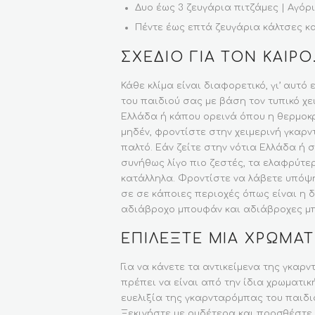
Δυο έως 3 ζευγάρια πιτζάμες | Αγόρ
Πέντε έως επτά ζευγάρια κάλτσες κ
ΣΧΈΔΙΟ ΓΙΑ ΤΟΝ ΚΑΙΡΌ
Κάθε κλίμα είναι διαφορετικό, γι’ αυτό
του παιδιού σας με βάση τον τυπικό χε
Ελλάδα ή κάπου ορεινά όπου η θερμοκ
μηδέν, φροντίστε στην χειμερινή γκαρ
παλτό. Εάν ζείτε στην νότια Ελλάδα ή 
συνήθως λίγο πιο ζεστές, τα ελαφρύτερ
κατάλληλα. Φροντίστε να λάβετε υπόψη
σε σε κάποιες περιοχές όπως είναι η δ
αδιάβροχο μπουφάν και αδιάβροχες μπ
ΕΠΙΛΈΞΤΕ ΜΙΑ ΧΡΩΜΑΤ
Για να κάνετε τα αντικείμενα της γκαρ
πρέπει να είναι από την ίδια χρωματι
ευελιξία της γκαρνταρόμπας του παιδι
Ξεκινήστε με ουδέτερα και προσθέστε