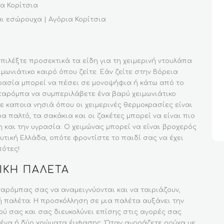
ια Κορίτσια
αι εσώρουχα | Αγόρια Κορίτσια
.
 επιλέξτε προσεκτικά τα είδη για τη χειμερινή ντουλάπα
ιμωνιάτικο καιρό όπου ζείτε. Εάν ζείτε στην Βόρεια
ρασία μπορεί να πέσει σε μονοψήφια ή κάτω από το
νταρόμπα να συμπεριλάβετε ένα βαρύ χειμωνιάτικο
σε καποια νησιά όπου οι χειμερινές θερμοκρασίες είναι
α παλτό, τα σακάκια και οι ζακέτες μπορεί να είναι πιο
 και την υγρασία. Ο χειμώνας μπορεί να είναι βροχερός
υτική Ελλάδα, οπότε φροντίστε το παιδί σας να έχει
ότες!
ΙΚΉ ΠΑΛΈΤΑ
νταρόμπας σας να αναμειγνύονται και να ταιριάζουν,
κή παλέτα. Η προσκόλληση σε μια παλέτα αυξάνει την
ού σας και σας διευκολύνει επίσης στις αγορές σας.
 ένα ή δύο χρώματα έμφασης. Όταν αγοράζετε ρούχα με