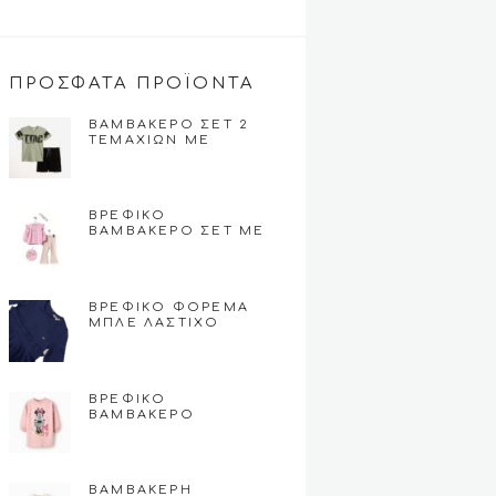
ΠΡΟΣΦΑΤΑ ΠΡΟΪΟΝΤΑ
ΒΑΜΒΑΚΕΡΌ ΣΕΤ 2
ΤΕΜΑΧΊΩΝ ΜΕ
ΣΟΡΤΣ ΚΑΙ
ΚΟΝΤΟΜΆΝΙΚΟ
ΜΠΛΟΥΖΆΚΙ ΓΙΑ
ΑΓΌΡΙ 6-12 (FUNKY)
ΒΡΕΦΙΚΌ
ΒΑΜΒΑΚΕΡΌ ΣΕΤ ΜΕ
ΚΟΛΆΝ ΚΑΜΠΆΝΑ
ΚΑΙ ΚΟΡΔΈΛΑ ΣΕ
ΡΟΖ ΧΡΏΜΑ (9-24)
ΒΡΕΦΙΚΌ ΦΌΡΕΜΑ
ΜΠΛΕ ΛΆΣΤΙΧΟ
ΣΤΗΝ ΜΈΣΗ 3-36
ΜΗΝΏΝ (ORIGINAL
MARINES)
ΒΡΕΦΙΚΟ
ΒΑΜΒΑΚΕΡΌ
ΦΌΡΕΜΑ ΜΕ ΤΗΝ
MINNIE (ZIPPY)
ΒΑΜΒΑΚΕΡΉ