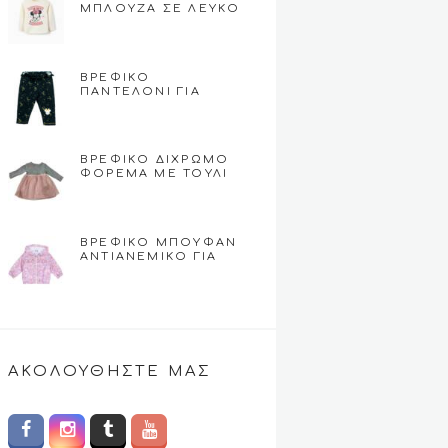
ΜΠΛΟΎΖΑ ΣΕ ΛΕΥΚΌ
ΧΡΏΜΑ ΜΕ ΣΧΈΔΙΟ
ΤΗΝ MINNIE MOUSE
(ZIPPY)
ΒΡΕΦΙΚΌ
ΠΑΝΤΕΛΌΝΙ ΓΙΑ
ΚΟΡΊΤΣΙ ΜΕ
ΑΣΤΕΡΆΚΙΑ ΤΗΣ
DISNEY – ΜΑΎΡΟ
ΒΡΕΦΙΚΟ ΔΊΧΡΩΜΟ
ΦΌΡΕΜΑ ΜΕ ΤΟΎΛΙ
(CHICCO)
ΒΡΕΦΙΚΌ ΜΠΟΥΦΆΝ
ΑΝΤΙΑΝΕΜΙΚΌ ΓΙΑ
ΚΟΡΊΤΣΙ 12 ΜΗΝΏΝ
ΕΩΣ 24 ΜΗΝΏΝ
(CHICCO)
ΑΚΟΛΟΥΘΉΣΤΕ ΜΑΣ