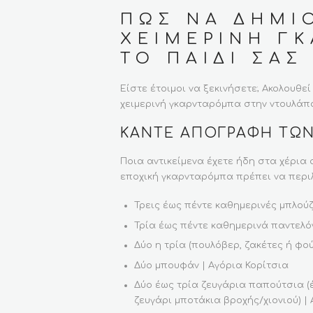
ΠΏΣ ΝΑ ΔΗΜΙ
ΧΕΙΜΕΡΙΝΉ Γ
ΤΟ ΠΑΙΔΊ ΣΑΣ
Είστε έτοιμοι να ξεκινήσετε; Ακολουθε
χειμερινή γκαρνταρόμπα στην ντουλάπα
ΚΆΝΤΕ ΑΠΟΓΡΑΦΉ ΤΩΝ
Ποια αντικείμενα έχετε ήδη στα χέρια 
εποχική γκαρνταρόμπα πρέπει να περι
Τρεις έως πέντε καθημερινές μπλούζ
Τρία έως πέντε καθημερινά παντελόν
Δύο η τρία (πουλόβερ, ζακέτες ή φού
Δύο μπουφάν | Αγόρια Κορίτσια
Δύο έως τρία ζευγάρια παπούτσια (έ
ζευγάρι μποτάκια βροχής/χιονιού) |