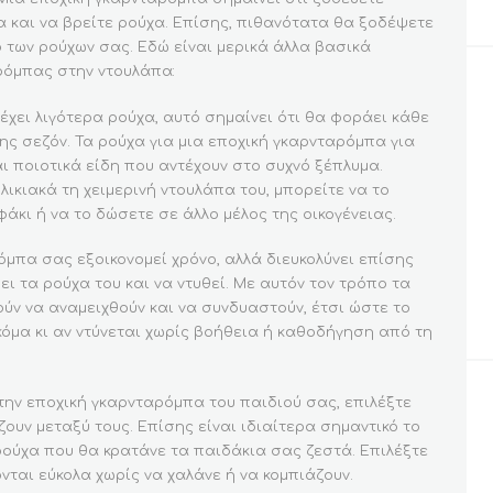
α και να βρείτε ρούχα. Επίσης, πιθανότατα θα ξοδέψετε
 των ρούχων σας. Εδώ είναι μερικά άλλα βασικά
ρόμπας στην ντουλάπα:
 έχει λιγότερα ρούχα, αυτό σημαίνει ότι θα φοράει κάθε
της σεζόν. Τα ρούχα για μια εποχική γκαρνταρόμπα για
αι ποιοτικά είδη που αντέχουν στο συχνό ξέπλυμα.
λικιακά τη χειμερινή ντουλάπα του, μπορείτε να το
άκι ή να το δώσετε σε άλλο μέλος της οικογένειας.
όμπα σας εξοικονομεί χρόνο, αλλά διευκολύνει επίσης
ξει τα ρούχα του και να ντυθεί. Με αυτόν τον τρόπο τα
ύν να αναμειχθούν και να συνδυαστούν, έτσι ώστε το
κόμα κι αν ντύνεται χωρίς βοήθεια ή καθοδήγηση από τη
 την εποχική γκαρνταρόμπα του παιδιού σας, επιλέξτε
ζουν μεταξύ τους. Επίσης είναι ιδιαίτερα σημαντικό το
ρούχα που θα κρατάνε τα παιδάκια σας ζεστά. Επιλέξτε
ται εύκολα χωρίς να χαλάνε ή να κομπιάζουν.