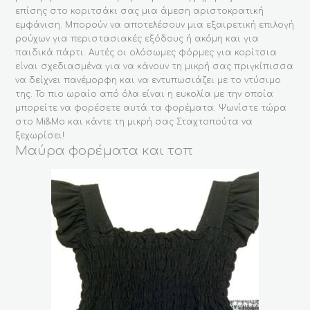
επίσης στο κοριτσάκι σας μια άμεση αριστοκρατική
εμφάνιση. Μπορούν να αποτελέσουν μια εξαιρετική επιλογή
ρούχων για περιστασιακές εξόδους ή ακόμη και για
παιδικά πάρτι. Αυτές οι ολόσωμες φόρμες για κορίτσια
είναι σχεδιασμένα για να κάνουν τη μικρή σας πριγκίπισσα
να δείχνει πανέμορφη και να εντυπωσιάζει με το ντύσιμο
της. Το πιο ωραίο από όλα είναι η ευκολία με την οποία
μπορείτε να φορέσετε αυτά τα φορέματα. Ψωνίστε τώρα
στο Mi&Mo και κάντε τη μικρή σας Σταχτοπούτα να
ξεχωρίσει!
Μαύρα φορέματα και τοπ