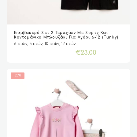
Αυτό
Βαμβακερό Σετ 2 Τεμαχίων Με Σορτς Και
το
VIEW
VIEW
ΕΠΙΛΟΓΉ
ΕΠΙΛΟΓΉ
Κοντομάνικο Μπλουζάκι Για Αγόρι 6-12 (Funky)
προϊόν
6 ετών, 8 ετών, 10 ετών, 12 ετών
έχει
€
23.00
πολλαπλές
παραλλαγές.
Οι
επιλογές
20%
μπορούν
να
επιλεγούν
στη
σελίδα
του
προϊόντος