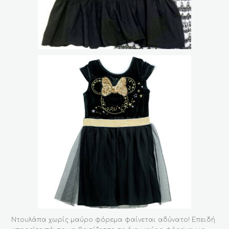
Ντουλάπα χωρίς μαύρο φόρεμα φαίνεται αδύνατο! Επειδή