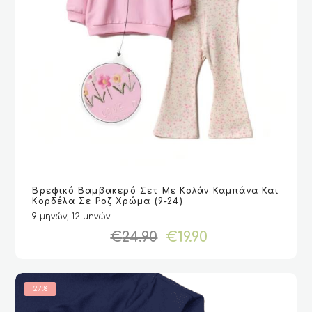
Αυτό
Βρεφικό Βαμβακερό Σετ Με Κολάν Καμπάνα Και
το
VIEW
VIEW
ΕΠΙΛΟΓΉ
ΕΠΙΛΟΓΉ
Κορδέλα Σε Ροζ Χρώμα (9-24)
προϊόν
9 μηνών, 12 μηνών
έχει
Original
Η
€
24.90
€
19.90
πολλαπλές
price
τρέχουσα
παραλλαγές.
was:
τιμή
Οι
€24.90.
είναι:
επιλογές
€19.90.
27%
μπορούν
να