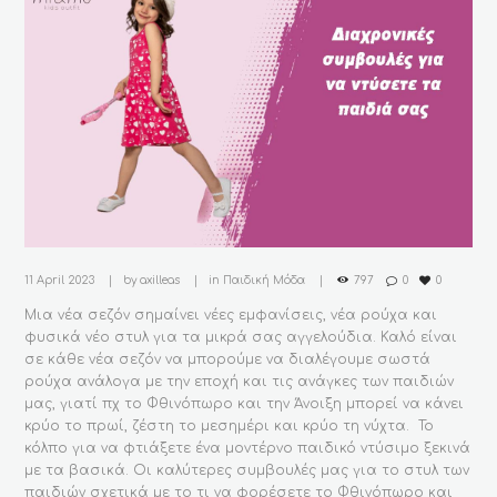
11 April 2023
by
axilleas
in
Παιδική Μόδα
797
0
0
Μια νέα σεζόν σημαίνει νέες εμφανίσεις, νέα ρούχα και
φυσικά νέο στυλ για τα μικρά σας αγγελούδια. Καλό είναι
σε κάθε νέα σεζόν να μπορούμε να διαλέγουμε σωστά
ρούχα ανάλογα με την εποχή και τις ανάγκες των παιδιών
μας, γιατί πχ το Φθινόπωρο και την Άνοιξη μπορεί να κάνει
κρύο το πρωί, ζέστη το μεσημέρι και κρύο τη νύχτα. Το
κόλπο για να φτιάξετε ένα μοντέρνο παιδικό ντύσιμο ξεκινά
με τα βασικά. Οι καλύτερες συμβουλές μας για το στυλ των
παιδιών σχετικά με το τι να φορέσετε το Φθινόπωρο και