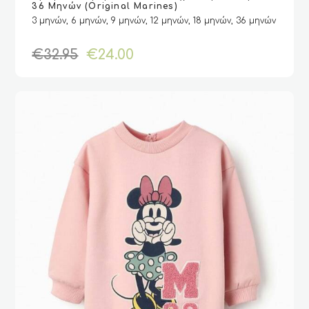
VIEW
VIEW
ΕΠΙΛΟΓΉ
ΕΠΙΛΟΓΉ
36 Μηνών (Original Marines)
προϊόν
3 μηνών, 6 μηνών, 9 μηνών, 12 μηνών, 18 μηνών, 36 μηνών
έχει
πολλαπλές
Original
Η
€
32.95
€
24.00
παραλλαγές.
price
τρέχουσα
Οι
was:
τιμή
επιλογές
€32.95.
είναι:
μπορούν
€24.00.
να
επιλεγούν
στη
σελίδα
του
προϊόντος