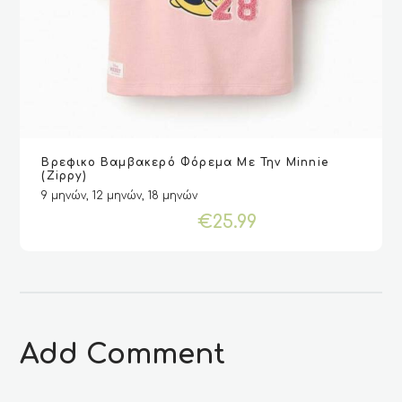
Αυτό
Βρεφικο Βαμβακερό Φόρεμα Με Την Minnie
το
VIEW
VIEW
ΕΠΙΛΟΓΉ
ΕΠΙΛΟΓΉ
(Zippy)
προϊόν
9 μηνών, 12 μηνών, 18 μηνών
έχει
€
25.99
πολλαπλές
παραλλαγές.
Οι
επιλογές
μπορούν
να
επιλεγούν
στη
Add Comment
σελίδα
του
προϊόντος