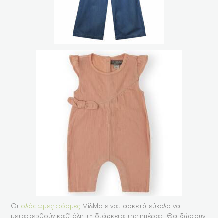
Οι
ολόσωμες φόρμες
Mi&Mo είναι αρκετά εύκολο να
μεταφερθούν καθ’ όλη τη διάρκεια της ημέρας. Θα δώσουν