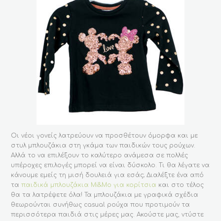
Οι νέοι γονείς λατρεύουν να προσθέτουν όμορφα και με
στυλ μπλουζάκια στη γκάμα των παιδικών τους ρούχων.
Αλλά το να επιλέξουν το καλύτερο ανάμεσα σε πολλές
υπέροχες επιλογές μπορεί να είναι δύσκολο. Τι θα λέγατε να
κάνουμε εμείς τη μισή δουλειά για εσάς; Διαλέξτε ένα από
τα
παιδικά μπλουζάκια Mi&Mo για κορίτσια
και στο τέλος
θα τα λατρέψετε όλα! Τα μπλουζάκια με γραφικά σχέδια
θεωρούνται συνήθως casual ρούχα που προτιμούν τα
περισσότερα παιδιά στις μέρες μας. Ακούστε μας, ντύστε