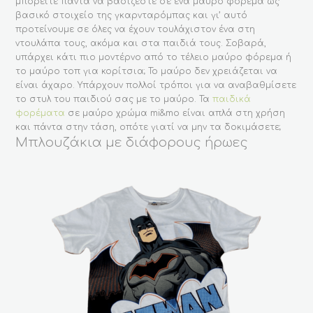
μπορείτε πάντα να βασίζεστε σε ένα μαύρο φόρεμα ως
βασικό στοιχείο της γκαρνταρόμπας και γι’ αυτό
προτείνουμε σε όλες να έχουν τουλάχιστον ένα στη
ντουλάπα τους, ακόμα και στα παιδιά τους. Σοβαρά,
υπάρχει κάτι πιο μοντέρνο από το τέλειο μαύρο φόρεμα ή
το μαύρο τοπ για κορίτσια; Το μαύρο δεν χρειάζεται να
είναι άχαρο. Υπάρχουν πολλοί τρόποι για να αναβαθμίσετε
το στυλ του παιδιού σας με το μαύρο. Τα
παιδικά
φορέματα
σε μαύρο χρώμα mi&mo είναι απλά στη χρήση
και πάντα στην τάση, οπότε γιατί να μην τα δοκιμάσετε;
Μπλουζάκια με διάφορους ήρωες