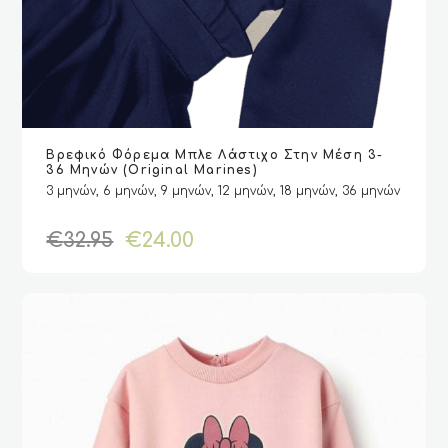
Αυτό
Βρεφικό Φόρεμα Μπλε Λάστιχο Στην Μέση 3-
το
VIEW
VIEW
ΕΠΙΛΟΓΉ
ΕΠΙΛΟΓΉ
36 Μηνών (Original Marines)
προϊόν
3 μηνών, 6 μηνών, 9 μηνών, 12 μηνών, 18 μηνών, 36 μηνών
έχει
πολλαπλές
Original
Η
€
32.95
€
24.00
παραλλαγές.
price
τρέχουσα
Οι
was:
τιμή
επιλογές
€32.95.
είναι:
μπορούν
€24.00.
να
επιλεγούν
στη
σελίδα
του
προϊόντος