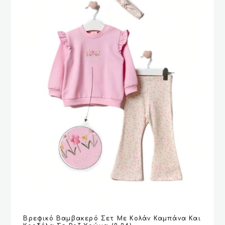
επιλεγούν
στη
σελίδα
του
προϊόντος
Αυτό
Βρεφικό Βαμβακερό Σετ Με Κολάν Καμπάνα Και
το