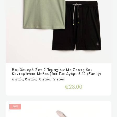
Αυτό
Βαμβακερό Σετ 2 Τεμαχίων Με Σορτς Και
το
VIEW
VIEW
ΕΠΙΛΟΓΉ
ΕΠΙΛΟΓΉ
Κοντομάνικο Μπλουζάκι Για Αγόρι 6-12 (Funky)
προϊόν
6 ετών, 8 ετών, 10 ετών, 12 ετών
έχει
€
23.00
πολλαπλές
παραλλαγές.
Οι
επιλογές
20%
μπορούν
να