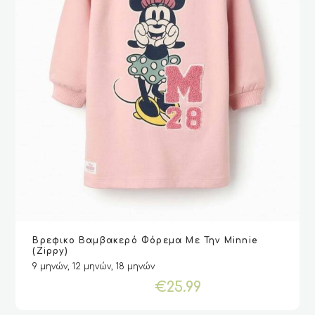
Αυτό
Βρεφικο Βαμβακερό Φόρεμα Με Την Minnie
το
VIEW
VIEW
ΕΠΙΛΟΓΉ
ΕΠΙΛΟΓΉ
(Zippy)
προϊόν
9 μηνών, 12 μηνών, 18 μηνών
έχει
€
25.99
πολλαπλές
παραλλαγές.
Οι