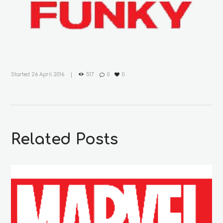
Started
26 April 2016
517
0
0
Related Posts