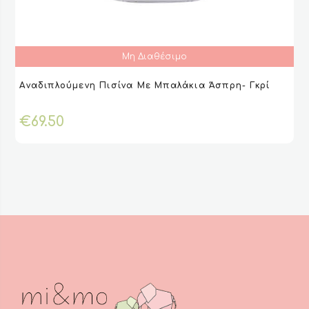
Μη Διαθέσιμο
Αναδιπλούμενη Πισίνα Με Μπαλάκια Άσπρη- Γκρί
ΔΙΑΒΆΣΤΕ ΠΕΡΙΣΣΌΤΕΡΑ
ΔΙΑΒΆΣΤΕ ΠΕΡΙΣΣΌΤΕΡΑ
VIEW
VIEW
€
69.50