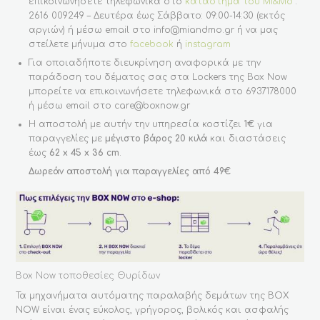
επικοινωνήσετε τηλεφωνικά στο
κατάστημα του Mi&Mo
:
2616 009249 – Δευτέρα έως Σάββατο: 09:00-14:30 (εκτός
αργιών) ή μέσω email στο info@miandmo.gr ή να μας
στείλετε μήνυμα στο
facebook
ή
instagram
Για οποιαδήποτε διευκρίνηση αναφορικά με την
παράδοση του δέματος σας στα Lockers της Box Now
μπορείτε να επικοινωνήσετε τηλεφωνικά στο 6937178000
ή μέσω email στο care@boxnow.gr
Η αποστολή με αυτήν την υπηρεσία κοστίζει
1€
για
παραγγελίες με
μέγιστο βάρος 20 κιλά
και διαστάσεις
έως
62 x 45 x 36 cm
.
Δωρεάν αποστολή για παραγγελίες από 49€
Βox Νow τοποθεσίες Θυρίδων
Τα μηχανήματα αυτόματης παραλαβής δεμάτων της BOX
NOW είναι ένας εύκολος, γρήγορος, βολικός και ασφαλής