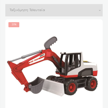
by
latest
20%