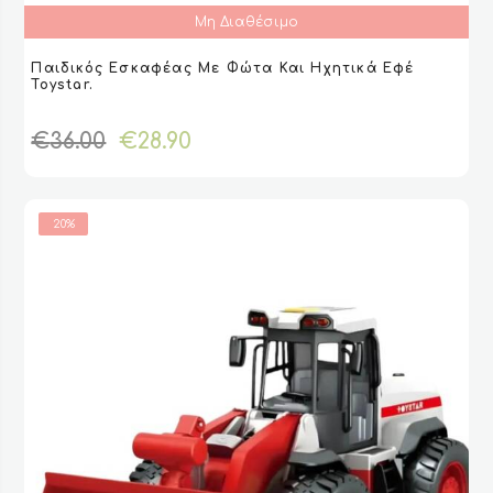
Μη Διαθέσιμο
Παιδικός Εσκαφέας Με Φώτα Και Ηχητικά Εφέ
ΔΙΑΒΆΣΤΕ ΠΕΡΙΣΣΌΤΕΡΑ
ΔΙΑΒΆΣΤΕ ΠΕΡΙΣΣΌΤΕΡΑ
VIEW
VIEW
Toystar.
Original
Η
€
36.00
€
28.90
price
τρέχουσα
was:
τιμή
€36.00.
είναι:
20%
€28.90.